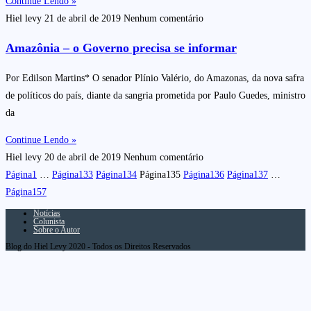
Continue Lendo »
Hiel levy
21 de abril de 2019
Nenhum comentário
Amazônia – o Governo precisa se informar
Por Edilson Martins* O senador Plínio Valério, do Amazonas, da nova safra
de políticos do país, diante da sangria prometida por Paulo Guedes, ministro
da
Continue Lendo »
Hiel levy
20 de abril de 2019
Nenhum comentário
Página
1
…
Página
133
Página
134
Página
135
Página
136
Página
137
…
Página
157
Notícias
Colunista
Sobre o Autor
Blog do Hiel Levy 2020 - Todos os Direitos Reservados