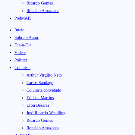
Ricardo Gomes
Ronaldo Amazonas
PodMAIS
Início
Sobre o Autor
Dia-a-Dia
Vídeos
Política
Colunista
Arthur Virgílio Neto
Carlos Santiago
Colunista convidado
Edilson Martins
Eron Bezerra
José Ricardo Weddling
Ricardo Gomes
Ronaldo Amazonas