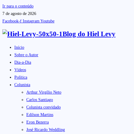
Ir para o conteúdo
7 de agosto de 2026
Facebook-f
Instagram
Youtube
Blog do
Hiel Levy
Início
Sobre o Autor
Dia-a-Dia
Vídeos
Política
Colunista
Arthur Virgílio Neto
Carlos Santiago
Colunista convidado
Edilson Martins
Eron Bezerra
José Ricardo Weddling