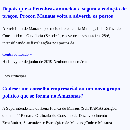
Depois que a Petrobras anunciou a segunda redução de
preços, Procon Manaus volta a advertir os postos
A Prefeitura de Manaus, por meio da Secretaria Municipal de Defesa do
Consumidor e Ouvidoria (Semdec), esteve nesta sexta-feira, 28/6,
intensificando as fiscalizações nos postos de
Continue Lendo »
Hiel levy
29 de junho de 2019
Nenhum comentário
Foto Principal
Codese: um conselho empresarial ou um novo grupo
político que se forma no Amazonas?
A Superintendência da Zona Franca de Manaus (SUFRAMA) abrigou
ontem a 4ª Plenária Ordinária do Conselho de Desenvolvimento
Econômico, Sustentável e Estratégico de Manaus (Codese Manaus).