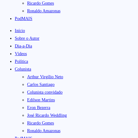
Ricardo Gomes
Ronaldo Amazonas
PodMAIS
Início
Sobre o Autor
Dia-a-Dia
Vídeos
Política
Colunista
Arthur Virgílio Neto
Carlos Santiago
Colunista convidado
Edilson Martins
Eron Bezerra
José Ricardo Weddling
Ricardo Gomes
Ronaldo Amazonas