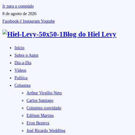
Ir para o conteúdo
8 de agosto de 2026
Facebook-f
Instagram
Youtube
Blog do
Hiel Levy
Início
Sobre o Autor
Dia-a-Dia
Vídeos
Política
Colunista
Arthur Virgílio Neto
Carlos Santiago
Colunista convidado
Edilson Martins
Eron Bezerra
José Ricardo Weddling