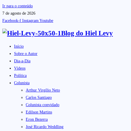
Ir para o conteúdo
7 de agosto de 2026
Facebook-f
Instagram
Youtube
Blog do
Hiel Levy
Início
Sobre o Autor
Dia-a-Dia
Vídeos
Política
Colunista
Arthur Virgílio Neto
Carlos Santiago
Colunista convidado
Edilson Martins
Eron Bezerra
José Ricardo Weddling