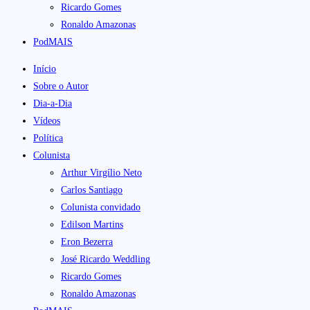
Ricardo Gomes
Ronaldo Amazonas
PodMAIS
Início
Sobre o Autor
Dia-a-Dia
Vídeos
Política
Colunista
Arthur Virgílio Neto
Carlos Santiago
Colunista convidado
Edilson Martins
Eron Bezerra
José Ricardo Weddling
Ricardo Gomes
Ronaldo Amazonas