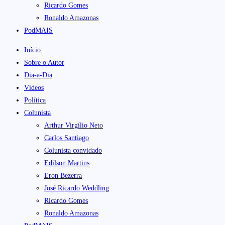
Ricardo Gomes
Ronaldo Amazonas
PodMAIS
Início
Sobre o Autor
Dia-a-Dia
Vídeos
Política
Colunista
Arthur Virgílio Neto
Carlos Santiago
Colunista convidado
Edilson Martins
Eron Bezerra
José Ricardo Weddling
Ricardo Gomes
Ronaldo Amazonas