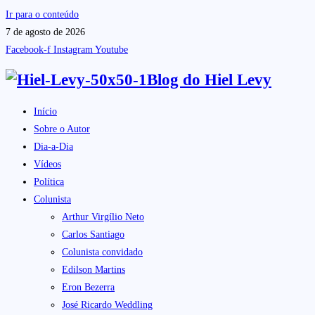
Ir para o conteúdo
7 de agosto de 2026
Facebook-f
Instagram
Youtube
Blog do
Hiel Levy
Início
Sobre o Autor
Dia-a-Dia
Vídeos
Política
Colunista
Arthur Virgílio Neto
Carlos Santiago
Colunista convidado
Edilson Martins
Eron Bezerra
José Ricardo Weddling