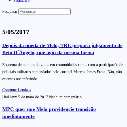
PodMAIS
Pesquisar
5/05/2017
Depois da queda de Melo, TRE prepara julgamento de
Beto D´Ângelo, que agiu da mesma forma
Esquema de compra de votos em comunidades rurais com a participação de
policiais militares comandados pelo coronel Marcos James Frota. Não, não
estamos nos referindo
Continue Lendo »
Hiel levy
5 de maio de 2017
Nenhum comentário
MPC quer que Melo providencie transição
imediatamente