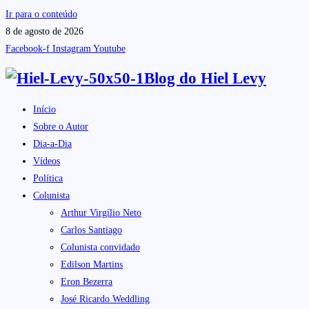
Ir para o conteúdo
8 de agosto de 2026
Facebook-f
Instagram
Youtube
Blog do
Hiel Levy
Início
Sobre o Autor
Dia-a-Dia
Vídeos
Política
Colunista
Arthur Virgílio Neto
Carlos Santiago
Colunista convidado
Edilson Martins
Eron Bezerra
José Ricardo Weddling