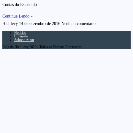
Contas do Estado do
Continue Lendo »
Hiel levy
14 de dezembro de 2016
Nenhum comentário
Notícias
Colunista
Sobre o Autor
Blog do Hiel Levy 2020 - Todos os Direitos Reservados