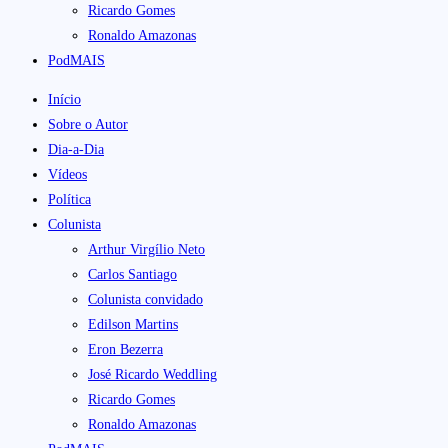
Ricardo Gomes
Ronaldo Amazonas
PodMAIS
Início
Sobre o Autor
Dia-a-Dia
Vídeos
Política
Colunista
Arthur Virgílio Neto
Carlos Santiago
Colunista convidado
Edilson Martins
Eron Bezerra
José Ricardo Weddling
Ricardo Gomes
Ronaldo Amazonas