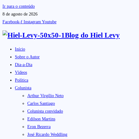
Ir para o conteúdo
8 de agosto de 2026
Facebook-f
Instagram
Youtube
Blog do
Hiel Levy
Início
Sobre o Autor
Dia-a-Dia
Vídeos
Política
Colunista
Arthur Virgílio Neto
Carlos Santiago
Colunista convidado
Edilson Martins
Eron Bezerra
José Ricardo Weddling