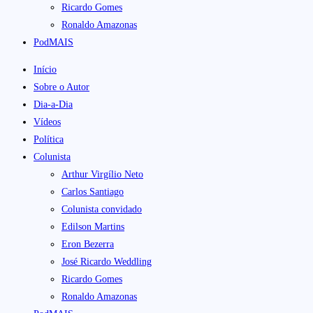
Ricardo Gomes
Ronaldo Amazonas
PodMAIS
Início
Sobre o Autor
Dia-a-Dia
Vídeos
Política
Colunista
Arthur Virgílio Neto
Carlos Santiago
Colunista convidado
Edilson Martins
Eron Bezerra
José Ricardo Weddling
Ricardo Gomes
Ronaldo Amazonas