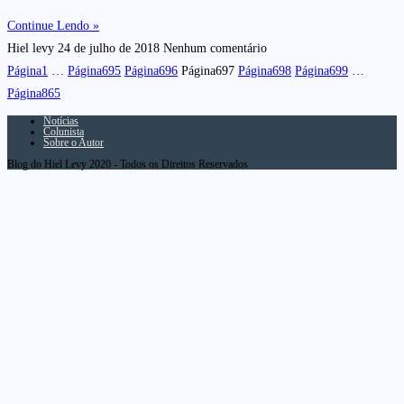
Continue Lendo »
Hiel levy
24 de julho de 2018
Nenhum comentário
Página
1
…
Página
695
Página
696
Página
697
Página
698
Página
699
…
Página
865
Notícias
Colunista
Sobre o Autor
Blog do Hiel Levy 2020 - Todos os Direitos Reservados