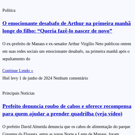
Política
O emocionante desabafo de Arthur na primeira manhã
longe do filho: “Queria fazê-lo nascer de novo”
O ex-prefeito de Manaus e ex-senador Arthur Virgílio Neto publicou ontem
em suas redes sociais um emocionante desabafo, na primeira manhã após o
sepultamento do
Continue Lendo »
Hiel levy
1 de junho de 2024
Nenhum comentário
Principais Notícias
Prefeito denuncia roubo de cabos e oferece recompensa
para quem ajudar a prender quadrilha (veja vídeo)
O prefeito David Almeida denuncia que os cabos de alimentação do parque
Gigantes da Floresta, entre as zonas Norte e Leste de Manaus, foram