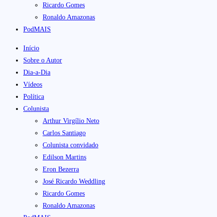
Ricardo Gomes
Ronaldo Amazonas
PodMAIS
Início
Sobre o Autor
Dia-a-Dia
Vídeos
Política
Colunista
Arthur Virgílio Neto
Carlos Santiago
Colunista convidado
Edilson Martins
Eron Bezerra
José Ricardo Weddling
Ricardo Gomes
Ronaldo Amazonas