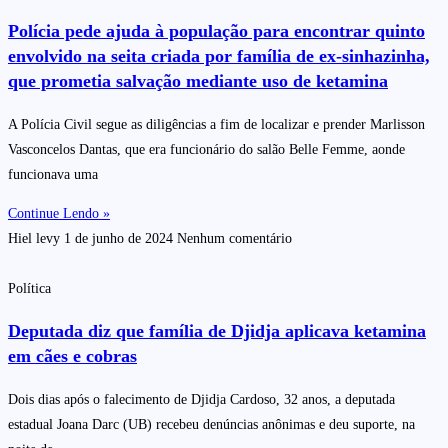
Polícia pede ajuda à população para encontrar quinto
envolvido na seita criada por família de ex-sinhazinha,
que prometia salvação mediante uso de ketamina
A Polícia Civil segue as diligências a fim de localizar e prender Marlisson
Vasconcelos Dantas, que era funcionário do salão Belle Femme, aonde
funcionava uma
Continue Lendo »
Hiel levy
1 de junho de 2024
Nenhum comentário
Política
Deputada diz que família de Djidja aplicava ketamina
em cães e cobras
Dois dias após o falecimento de Djidja Cardoso, 32 anos, a deputada
estadual Joana Darc (UB) recebeu denúncias anônimas e deu suporte, na