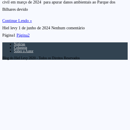
civil em março de 2024 para apurar danos ambientais ao Parque dos
Bilhares devido
Continue Lendo »
Hiel levy
1 de junho de 2024
Nenhum comentário
Página
1
Página
2
Notícias
Colunista
Sobre o Autor
Blog do Hiel Levy 2020 - Todos os Direitos Reservados