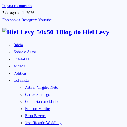
Ir para o conteúdo
7 de agosto de 2026
Facebook-f
Instagram
Youtube
Blog do
Hiel Levy
Início
Sobre o Autor
Dia-a-Dia
Vídeos
Política
Colunista
Arthur Virgílio Neto
Carlos Santiago
Colunista convidado
Edilson Martins
Eron Bezerra
José Ricardo Weddling