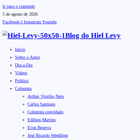
Ir para o conteúdo
5 de agosto de 2026
Facebook-f
Instagram
Youtube
Blog do
Hiel Levy
Início
Sobre o Autor
Dia-a-Dia
Vídeos
Política
Colunista
Arthur Virgílio Neto
Carlos Santiago
Colunista convidado
Edilson Martins
Eron Bezerra
José Ricardo Weddling