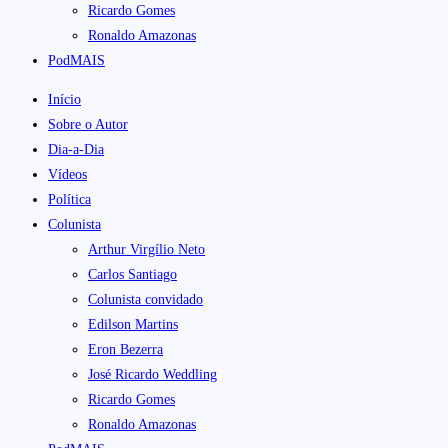
Ricardo Gomes
Ronaldo Amazonas
PodMAIS
Início
Sobre o Autor
Dia-a-Dia
Vídeos
Política
Colunista
Arthur Virgílio Neto
Carlos Santiago
Colunista convidado
Edilson Martins
Eron Bezerra
José Ricardo Weddling
Ricardo Gomes
Ronaldo Amazonas