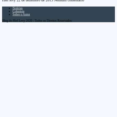
Hiel levy
22 de dezembro de 2015
Nenhum comentário
Notícias
Colunista
Sobre o Autor
Blog do Hiel Levy 2020 - Todos os Direitos Reservados