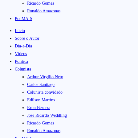
Ricardo Gomes
Ronaldo Amazonas
PodMAIS
Início
Sobre o Autor
Dia-a-Dia
Vídeos
Política
Colunista
Arthur Virgílio Neto
Carlos Santiago
Colunista convidado
Edilson Martins
Eron Bezerra
José Ricardo Weddling
Ricardo Gomes
Ronaldo Amazonas