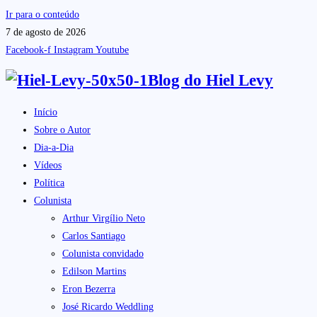
Ir para o conteúdo
7 de agosto de 2026
Facebook-f
Instagram
Youtube
Blog do
Hiel Levy
Início
Sobre o Autor
Dia-a-Dia
Vídeos
Política
Colunista
Arthur Virgílio Neto
Carlos Santiago
Colunista convidado
Edilson Martins
Eron Bezerra
José Ricardo Weddling