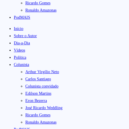
Ricardo Gomes
Ronaldo Amazonas
PodMAIS
Início
Sobre o Autor
Dia-a-Dia
Vídeos
Política
Colunista
Arthur Virgílio Neto
Carlos Santiago
Colunista convidado
Edilson Martins
Eron Bezerra
José Ricardo Weddling
Ricardo Gomes
Ronaldo Amazonas