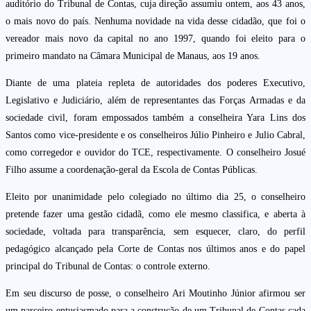
auditório do Tribunal de Contas, cuja direção assumiu ontem, aos 43 anos,
o mais novo do país. Nenhuma novidade na vida desse cidadão, que foi o
vereador mais novo da capital no ano 1997, quando foi eleito para o
primeiro mandato na Câmara Municipal de Manaus, aos 19 anos.
Diante de uma plateia repleta de autoridades dos poderes Executivo,
Legislativo e Judiciário, além de representantes das Forças Armadas e da
sociedade civil, foram empossados também a conselheira Yara Lins dos
Santos como vice-presidente e os conselheiros Júlio Pinheiro e Julio Cabral,
como corregedor e ouvidor do TCE, respectivamente. O conselheiro Josué
Filho assume a coordenação-geral da Escola de Contas Públicas.
Eleito por unanimidade pelo colegiado no último dia 25, o conselheiro
pretende fazer uma gestão cidadã, como ele mesmo classifica, e aberta à
sociedade, voltada para transparência, sem esquecer, claro, do perfil
pedagógico alcançado pela Corte de Contas nos últimos anos e do papel
principal do Tribunal de Contas: o controle externo.
Em seu discurso de posse, o conselheiro Ari Moutinho Júnior afirmou ser
um parceiro entusiasmado para a construção de um Tribunal de Contas cada