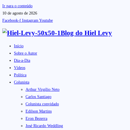
Ir para o conteúdo
10 de agosto de 2026
Facebook-f
Instagram
Youtube
Blog do
Hiel Levy
Início
Sobre o Autor
Dia-a-Dia
Vídeos
Política
Colunista
Arthur Virgílio Neto
Carlos Santiago
Colunista convidado
Edilson Martins
Eron Bezerra
José Ricardo Weddling