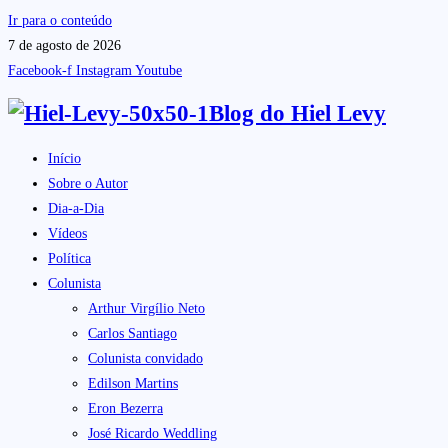
Ir para o conteúdo
7 de agosto de 2026
Facebook-f
Instagram
Youtube
Blog do
Hiel Levy
Início
Sobre o Autor
Dia-a-Dia
Vídeos
Política
Colunista
Arthur Virgílio Neto
Carlos Santiago
Colunista convidado
Edilson Martins
Eron Bezerra
José Ricardo Weddling