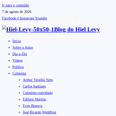
Ir para o conteúdo
7 de agosto de 2026
Facebook-f
Instagram
Youtube
Blog do
Hiel Levy
Início
Sobre o Autor
Dia-a-Dia
Vídeos
Política
Colunista
Arthur Virgílio Neto
Carlos Santiago
Colunista convidado
Edilson Martins
Eron Bezerra
José Ricardo Weddling