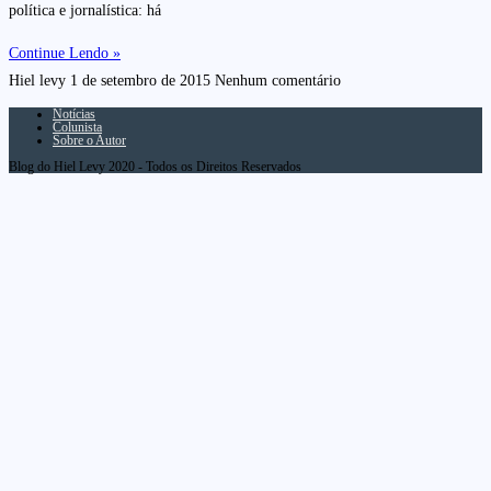
política e jornalística: há
Continue Lendo »
Hiel levy
1 de setembro de 2015
Nenhum comentário
Notícias
Colunista
Sobre o Autor
Blog do Hiel Levy 2020 - Todos os Direitos Reservados