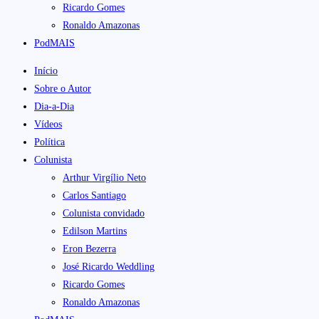
Ricardo Gomes
Ronaldo Amazonas
PodMAIS
Início
Sobre o Autor
Dia-a-Dia
Vídeos
Política
Colunista
Arthur Virgílio Neto
Carlos Santiago
Colunista convidado
Edilson Martins
Eron Bezerra
José Ricardo Weddling
Ricardo Gomes
Ronaldo Amazonas