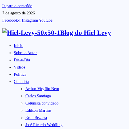
Ir para o conteúdo
7 de agosto de 2026
Facebook-f
Instagram
Youtube
Blog do
Hiel Levy
Início
Sobre o Autor
Dia-a-Dia
Vídeos
Política
Colunista
Arthur Virgílio Neto
Carlos Santiago
Colunista convidado
Edilson Martins
Eron Bezerra
José Ricardo Weddling