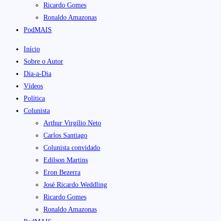
Ricardo Gomes
Ronaldo Amazonas
PodMAIS
Início
Sobre o Autor
Dia-a-Dia
Vídeos
Política
Colunista
Arthur Virgílio Neto
Carlos Santiago
Colunista convidado
Edilson Martins
Eron Bezerra
José Ricardo Weddling
Ricardo Gomes
Ronaldo Amazonas