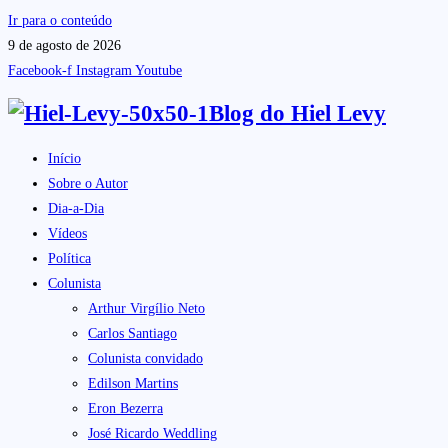
Ir para o conteúdo
9 de agosto de 2026
Facebook-f
Instagram
Youtube
Blog do
Hiel Levy
Início
Sobre o Autor
Dia-a-Dia
Vídeos
Política
Colunista
Arthur Virgílio Neto
Carlos Santiago
Colunista convidado
Edilson Martins
Eron Bezerra
José Ricardo Weddling