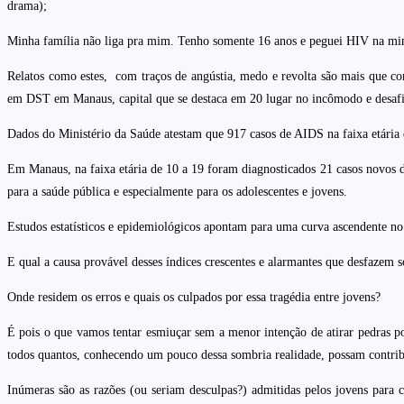
drama);
Minha família não liga pra mim. Tenho somente 16 anos e peguei HIV na minh
Relatos como estes, com traços de angústia, medo e revolta são mais que c
em DST em Manaus, capital que se destaca em 20 lugar no incômodo e desafia
Dados do Ministério da Saúde atestam que 917 casos de AIDS na faixa etária 
Em Manaus, na faixa etária de 10 a 19 foram diagnosticados 21 casos novos 
para a saúde pública e especialmente para os adolescentes e jovens.
Estudos estatísticos e epidemiológicos apontam para uma curva ascendente n
E qual a causa provável desses índices crescentes e alarmantes que desfazem 
Onde residem os erros e quais os culpados por essa tragédia entre jovens?
É pois o que vamos tentar esmiuçar sem a menor intenção de atirar pedras por
todos quantos, conhecendo um pouco dessa sombria realidade, possam contribui
Inúmeras são as razões (ou seriam desculpas?) admitidas pelos jovens para