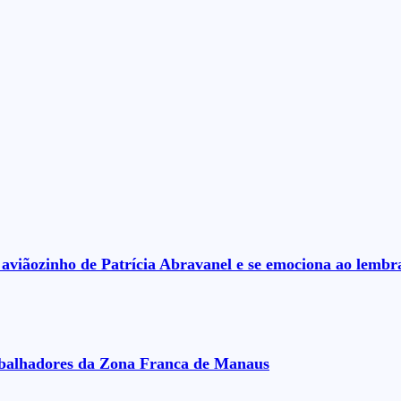
aviãozinho de Patrícia Abravanel e se emociona ao lembrar
rabalhadores da Zona Franca de Manaus