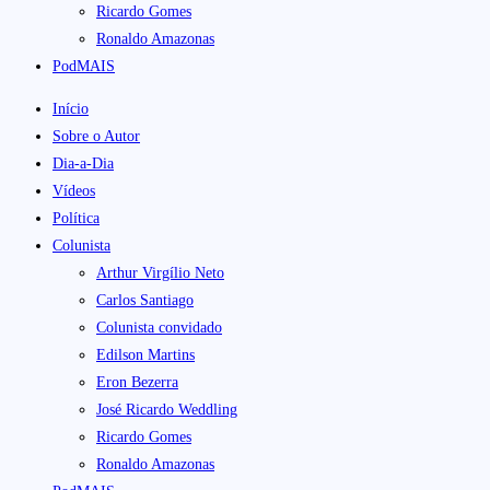
Ricardo Gomes
Ronaldo Amazonas
PodMAIS
Início
Sobre o Autor
Dia-a-Dia
Vídeos
Política
Colunista
Arthur Virgílio Neto
Carlos Santiago
Colunista convidado
Edilson Martins
Eron Bezerra
José Ricardo Weddling
Ricardo Gomes
Ronaldo Amazonas