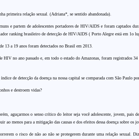
a primeira relação sexual. (Adriana*, se sentido abandonada).
omuns e partem de adolescentes portadores de HIV/AIDS e foram captados duran
dor ranking brasileiro de detecção de HIV/AIDS ( Porto Alegre está em 1o lug
de 13 a 19 anos foram detectados no Brasil em 2013.
de HIV no ano passado e, em todo o estado do Amazonas, foram registrados 34 
o índice de detecção da doença na nossa capital se comparada com São Paulo p
sonhos e destroem vidas?
ém, aguçarmos o senso crítico do leitor seja você adolescente, jovem, pais de f
r ao menos para a mitigação das causas e dos efeitos dessa doença sobre os jo
 correrem o risco de não ao não se protegerem durante uma relação sexual. Di