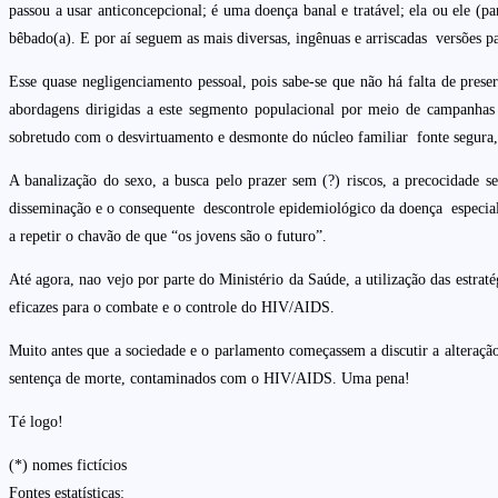
passou a usar anticoncepcional; é uma doença banal e tratável; ela ou ele (
bêbado(a). E por aí seguem as mais diversas, ingênuas e arriscadas versões pa
Esse quase negligenciamento pessoal, pois sabe-se que não há falta de prese
abordagens dirigidas a este segmento populacional por meio de campanhas 
sobretudo com o desvirtuamento e desmonte do núcleo familiar fonte segura, 
A banalização do sexo, a busca pelo prazer sem (?) riscos, a precocidade se
disseminação e o consequente descontrole epidemiológico da doença especialm
a repetir o chavão de que “os jovens são o futuro”.
Até agora, nao vejo por parte do Ministério da Saúde, a utilização das estr
eficazes para o combate e o controle do HIV/AIDS.
Muito antes que a sociedade e o parlamento começassem a discutir a alteraçã
sentença de morte, contaminados com o HIV/AIDS. Uma pena!
Té logo!
(*) nomes fictícios
Fontes estatísticas: