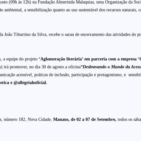
e agosto (09h às 12h) na Fundação Almerinda Malaquias, uma Organização da Soc
ambiental, a sensibilização quanto ao uso sustentável dos recursos naturais, o
da João Tiburtino da Silva, recebe o sarau de encerramento das atividades do p
s, a equipe do projeto
‘Aglomeração literária’ em parceria com a empresa 
) irá promover, no dia 30 de agosto.a oficina
“Desbravando o Mundo da Acessi
municação acessível, práticas de inclusão, participação e protagonismo, e sensibi
ica e @allegriahoficial.
as, número 182, Nova Cidade,
Manaus
, de 02 a 07 de Setembro,
todos os sába