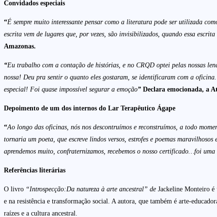
Convidados especiais
“
É sempre muito interessante pensar como a literatura pode ser utilizada com
escrita vem de lugares que, por vezes, são invisibilizados, quando essa escri
Amazonas.
“
Eu trabalho com a contação de histórias, e no CRQD optei pelas nossas le
nossa! Deu pra sentir o quanto eles gostaram, se identificaram com a oficin
especial! Foi quase impossível segurar a emoção
”
Declara emocionada, a At
Depoimento de um dos internos do Lar Terapêutico Ágape
“
Ao longo das oficinas, nós nos descontruímos e reconstruímos, a todo momen
tornaria um poeta, que escreve lindos versos, estrofes e poemas maravilhosos 
aprendemos muito, confraternizamos, recebemos o nosso certificado…foi uma ex
Referências literárias
O livro
“Introspecção:Da natureza à arte ancestral”
de
Jackeline Monteiro é 
e na resistência e transformação social. A autora, que também é arte-educad
raízes e a cultura ancestral.