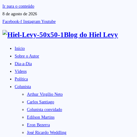
Ir para o conteúdo
8 de agosto de 2026
Facebook-f
Instagram
Youtube
Blog do
Hiel Levy
Início
Sobre o Autor
Dia-a-Dia
Vídeos
Política
Colunista
Arthur Virgílio Neto
Carlos Santiago
Colunista convidado
Edilson Martins
Eron Bezerra
José Ricardo Weddling