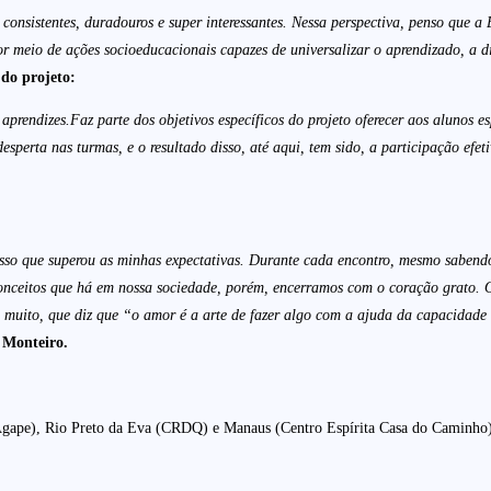
 consistentes, duradouros e super interessantes. Nessa perspectiva, penso que a 
r meio de ações socioeducacionais capazes de universalizar o aprendizado, a di
do projeto:
prendizes.Faz parte dos objetivos específicos do projeto oferecer aos alunos e
desperta nas turmas, e o resultado disso, até aqui, tem sido, a participação efe
sso que superou as minhas expectativas. Durante cada encontro, mesmo sabendo 
reconceitos que há em nossa sociedade, porém, encerramos com o coração grato.
uito, que diz que “o amor é a arte de fazer algo com a ajuda da capacidade do
 Monteiro.
o Ágape), Rio Preto da Eva (CRDQ) e Manaus (Centro Espírita Casa do Caminho)