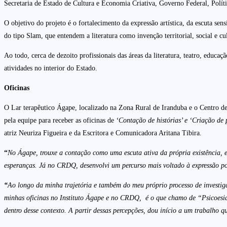
Secretaria de Estado de Cultura e Economia Criativa, Governo Federal, Polít
O objetivo do projeto é o fortalecimento da expressão artística, da escuta sen
do tipo Slam, que entendem a literatura como invenção territorial, social e cu
Ao todo, cerca de dezoito profissionais das áreas da literatura, teatro, educ
atividades no interior do Estado.
Oficinas
O Lar terapêutico Ágape, localizado na Zona Rural de Iranduba e o Centro d
pela equipe para receber as oficinas de
‘Contação de histórias’ e ‘Criação de
atriz Neuriza Figueira e da Escritora e Comunicadora Aritana Tibira.
“
No Ágape, trouxe a contação como uma escuta ativa da própria existência, e
esperanças. Já no CRDQ, desenvolvi um percurso mais voltado à expressão poét
“
Ao longo da minha trajetória e também do meu próprio processo de investigaç
minhas oficinas no Instituto Ágape e no CRDQ, é o que chamo de “Psicoesia”
dentro desse contexto. A partir dessas percepções, dou início a um trabalho q