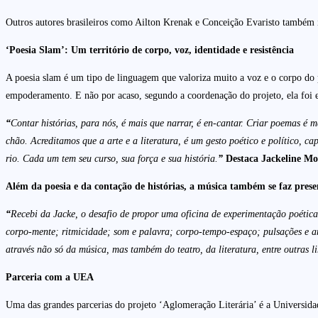
Outros autores brasileiros como Ailton Krenak e Conceição Evaristo também i
‘Poesia Slam’: Um território de corpo, voz, identidade e resistência
A poesia slam é um tipo de linguagem que valoriza muito a voz e o corpo do p
empoderamento. E não por acaso, segundo a coordenação do projeto, ela foi es
“
Contar histórias, para nós, é mais que narrar, é en-cantar. Criar poemas é 
chão. Acreditamos que a arte e a literatura, é um gesto poético e político, 
rio. Cada um tem seu curso, sua força e sua história.
”
Destaca Jackeline Mo
Além da poesia e da contação de histórias, a música também se faz prese
“
Recebi da Jacke, o desafio de propor uma oficina de experimentação poética 
corpo-mente; ritmicidade; som e palavra; corpo-tempo-espaço; pulsações e an
através não só da música, mas também do teatro, da literatura, entre outras l
Parceria com a UEA
Uma das grandes parcerias do projeto ‘Aglomeração Literária’ é a Universi