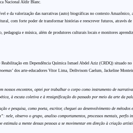
ica Nacional Aldir Blanc.
sível e da valorização das narrativas (auto) biográficas no contexto Amazônico, 
ltural, com forte poder de transformar histórias e reescrever futuros, através de
ação, pedagogia e música, além de produtores culturais locais e monitores apren
e Reabilitação em Dependência Química Ismael Abdel Aziz (CRDQ) situado no m
 poemas’
dos arte-educadores Vitor Lima, Deihvisom Caelum, Jackeline Monteiro
m nossos encontros, optei por trabalhar o corpo como instrumento de narrativa,
ica, à escuta coletiva e à ressignificação do passado por meio da arte da pala
ão e pesquisa, como poeta, escritor, cheguei ao desenvolvimento de métodos esp
: nele, observo o grupo, analiso comportamentos, processos mentais, perfis i
ue estimula a mente dessas pessoas a se movimentar em direção à criação artíst