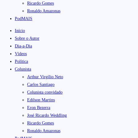
Ricardo Gomes
Ronaldo Amazonas
PodMAIS
Início
Sobre o Autor
Dia-a-Dia
Vídeos
Política
Colunista
Arthur Virgílio Neto
Carlos Santiago
Colunista convidado
Edilson Martins
Eron Bezerra
José Ricardo Weddling
Ricardo Gomes
Ronaldo Amazonas