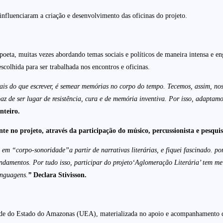
nfluenciaram a criação e desenvolvimento das oficinas do projeto.
oeta, muitas vezes abordando temas sociais e políticos de maneira intensa e en
colhida para ser trabalhada nos encontros e oficinas.
mais do que escrever, é semear memórias no corpo do tempo. Tecemos, assim, nos
capaz de ser lugar de resistência, cura e de memória inventiva. Por isso, ada
nteiro.
nte no projeto, através da participação do músico, percussionista e pesqu
em “corpo-sonoridade”a partir de narrativas literárias, e fiquei fascinado. po
damentos. Por tudo isso, participar do projeto‘Aglomeração Literária’ tem me p
inguagens.
”
Declara Stivisson.
dade do Estado do Amazonas (UEA), materializada no apoio e acompanhamento d