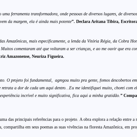
o uma ferramenta transformadora, onde pessoas de diversos lugares, de diversos 
ta vem da margem, ela é ainda mais potente
”. Declara Aritana Tibira, Escrito
ndas Amazônicas, mais especificamente, a lenda da Vitória Régia, da Cobra Ho
a. Muitos comentaram até que voltaram a ser crianças, e ao me ouvir que era 
riz Amazonense, Neuriza Figueira.
to. O projeto foi fundamental, agregou muito pra gente, fomos descobertos em q
e retrata a dor de cada um aqui dentro…Eu me identifiquei muito, chorei com el
periência incrível e muito significativa, fica aqui a minha gratidão.
”
Compar
uma das principais referências para o projeto. A obra explora a relação entre a 
ora, compartilha em seus poemas as suas vivências na floresta Amazônica, em p