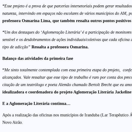
“
Esse projeto é a prova de que parcerias intersetoriais podem gerar resultados
natureza, intervindo em espaços não escolares de vários municípios do AM, po
professora Osmarina Lima, que também ressalta outros pontos positivos 
“
Um dos destaques do ‘Aglomeração Literária’ é a participação de monitores a
sensível e os desdobramentos de ações individuais/coletivas que cada oficina 
tipo de adicção”
Ressalta a professora Osmarina.
Balanço das atividades da primeira fase
“
M
e sinto totalmente contemplada com essa primeira etapa do projeto, confe
alcançados. Vale ressaltar que esse tipo de trabalho é raro por conta dos p
citação de um teatrólogo e poeta Alemão chamado Bertolt Brecht que eu amo m
idealizadora e coordenadora do projeto Aglomeração Literária Jackeline
E a Aglomeração Literária continua…
Após a realização das oficinas nos municípios de Iranduba (Lar Terapêutic
Novo Airão.