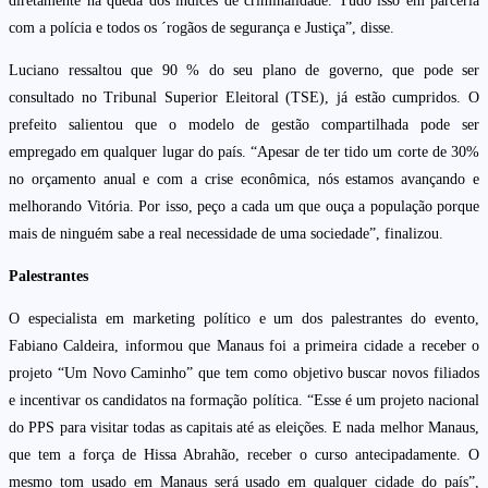
diretamente na queda dos índices de criminalidade. Tudo isso em parceria
com a polícia e todos os ´rogãos de segurança e Justiça”, disse.
Luciano ressaltou que 90 % do seu plano de governo, que pode ser
consultado no Tribunal Superior Eleitoral (TSE), já estão cumpridos. O
prefeito salientou que o modelo de gestão compartilhada pode ser
empregado em qualquer lugar do país. “Apesar de ter tido um corte de 30%
no orçamento anual e com a crise econômica, nós estamos avançando e
melhorando Vitória. Por isso, peço a cada um que ouça a população porque
mais de ninguém sabe a real necessidade de uma sociedade”, finalizou.
Palestrantes
O especialista em marketing político e um dos palestrantes do evento,
Fabiano Caldeira, informou que Manaus foi a primeira cidade a receber o
projeto “Um Novo Caminho” que tem como objetivo buscar novos filiados
e incentivar os candidatos na formação política. “Esse é um projeto nacional
do PPS para visitar todas as capitais até as eleições. E nada melhor Manaus,
que tem a força de Hissa Abrahão, receber o curso antecipadamente. O
mesmo tom usado em Manaus será usado em qualquer cidade do país”,