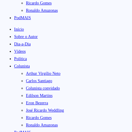
Ricardo Gomes
Ronaldo Amazonas
PodMAIS
Início
Sobre o Autor
Dia-a-Dia
Vídeos
Política
Colunista
Arthur Virgílio Neto
Carlos Santiago
Colunista convidado
Edilson Martins
Eron Bezerra
José Ricardo Weddling
Ricardo Gomes
Ronaldo Amazonas