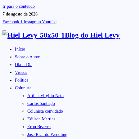
Ir para o conteúdo
7 de agosto de 2026
Facebook-f
Instagram
Youtube
Blog do
Hiel Levy
Início
Sobre o Autor
Dia-a-Dia
Vídeos
Política
Colunista
Arthur Virgílio Neto
Carlos Santiago
Colunista convidado
Edilson Martins
Eron Bezerra
José Ricardo Weddling