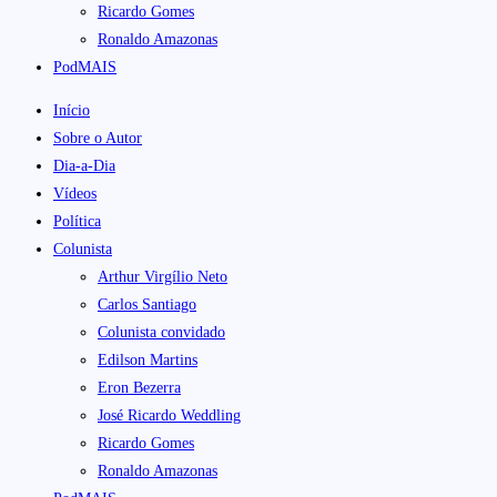
Ricardo Gomes
Ronaldo Amazonas
PodMAIS
Início
Sobre o Autor
Dia-a-Dia
Vídeos
Política
Colunista
Arthur Virgílio Neto
Carlos Santiago
Colunista convidado
Edilson Martins
Eron Bezerra
José Ricardo Weddling
Ricardo Gomes
Ronaldo Amazonas