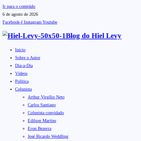
Ir para o conteúdo
6 de agosto de 2026
Facebook-f
Instagram
Youtube
Blog do
Hiel Levy
Início
Sobre o Autor
Dia-a-Dia
Vídeos
Política
Colunista
Arthur Virgílio Neto
Carlos Santiago
Colunista convidado
Edilson Martins
Eron Bezerra
José Ricardo Weddling