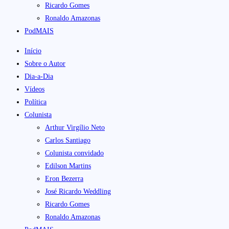
Ricardo Gomes
Ronaldo Amazonas
PodMAIS
Início
Sobre o Autor
Dia-a-Dia
Vídeos
Política
Colunista
Arthur Virgílio Neto
Carlos Santiago
Colunista convidado
Edilson Martins
Eron Bezerra
José Ricardo Weddling
Ricardo Gomes
Ronaldo Amazonas