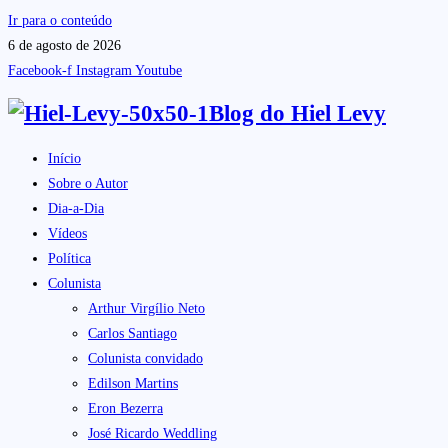
Ir para o conteúdo
6 de agosto de 2026
Facebook-f
Instagram
Youtube
Blog do
Hiel Levy
Início
Sobre o Autor
Dia-a-Dia
Vídeos
Política
Colunista
Arthur Virgílio Neto
Carlos Santiago
Colunista convidado
Edilson Martins
Eron Bezerra
José Ricardo Weddling