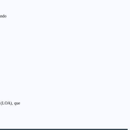
ando
l (LOA), que