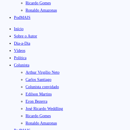
Ricardo Gomes
Ronaldo Amazonas
PodMAIS
Início
Sobre o Autor
Dia-a-Dia
Vídeos
Política
Colunista
Arthur Virgílio Neto
Carlos Santiago
Colunista convidado
Edilson Martins
Eron Bezerra
José Ricardo Weddling
Ricardo Gomes
Ronaldo Amazonas