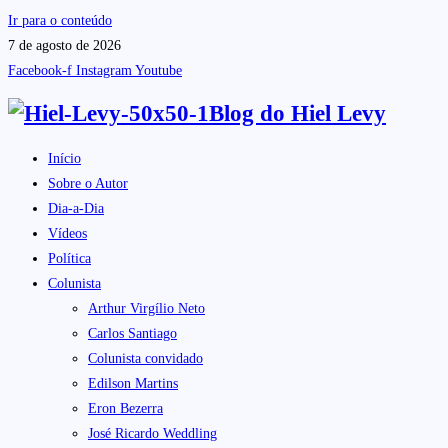
Ir para o conteúdo
7 de agosto de 2026
Facebook-f
Instagram
Youtube
Blog do
Hiel Levy
Início
Sobre o Autor
Dia-a-Dia
Vídeos
Política
Colunista
Arthur Virgílio Neto
Carlos Santiago
Colunista convidado
Edilson Martins
Eron Bezerra
José Ricardo Weddling