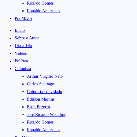
Ricardo Gomes
Ronaldo Amazonas
PodMAIS
Início
Sobre o Autor
Dia-a-Dia
Vídeos
Política
Colunista
Arthur Virgílio Neto
Carlos Santiago
Colunista convidado
Edilson Martins
Eron Bezerra
José Ricardo Weddling
Ricardo Gomes
Ronaldo Amazonas