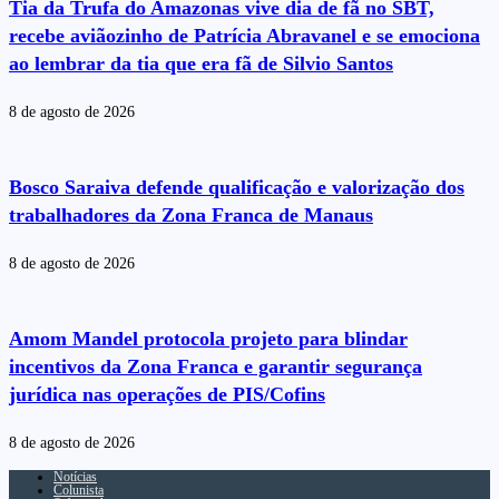
Tia da Trufa do Amazonas vive dia de fã no SBT,
recebe aviãozinho de Patrícia Abravanel e se emociona
ao lembrar da tia que era fã de Silvio Santos
8 de agosto de 2026
Bosco Saraiva defende qualificação e valorização dos
trabalhadores da Zona Franca de Manaus
8 de agosto de 2026
Amom Mandel protocola projeto para blindar
incentivos da Zona Franca e garantir segurança
jurídica nas operações de PIS/Cofins
8 de agosto de 2026
Notícias
Colunista