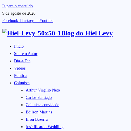
Ir para o conteúdo
9 de agosto de 2026
Facebook-f
Instagram
Youtube
Blog do
Hiel Levy
Início
Sobre o Autor
Dia-a-Dia
Vídeos
Política
Colunista
Arthur Virgílio Neto
Carlos Santiago
Colunista convidado
Edilson Martins
Eron Bezerra
José Ricardo Weddling