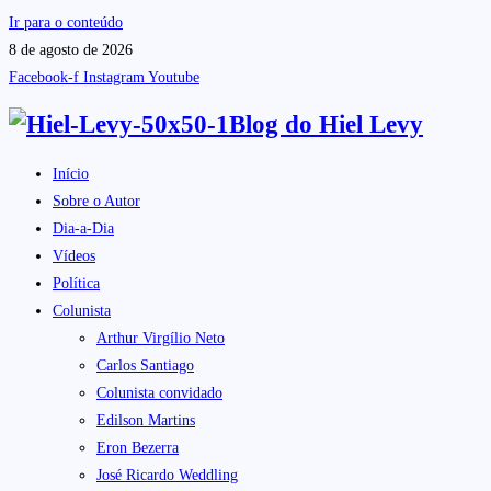
Ir para o conteúdo
8 de agosto de 2026
Facebook-f
Instagram
Youtube
Blog do
Hiel Levy
Início
Sobre o Autor
Dia-a-Dia
Vídeos
Política
Colunista
Arthur Virgílio Neto
Carlos Santiago
Colunista convidado
Edilson Martins
Eron Bezerra
José Ricardo Weddling