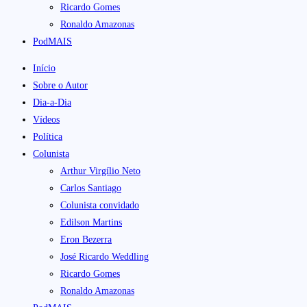
Ricardo Gomes
Ronaldo Amazonas
PodMAIS
Início
Sobre o Autor
Dia-a-Dia
Vídeos
Política
Colunista
Arthur Virgílio Neto
Carlos Santiago
Colunista convidado
Edilson Martins
Eron Bezerra
José Ricardo Weddling
Ricardo Gomes
Ronaldo Amazonas