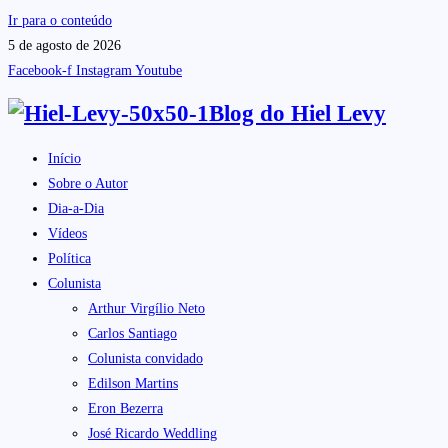
Ir para o conteúdo
5 de agosto de 2026
Facebook-f
Instagram
Youtube
Blog do
Hiel Levy
Início
Sobre o Autor
Dia-a-Dia
Vídeos
Política
Colunista
Arthur Virgílio Neto
Carlos Santiago
Colunista convidado
Edilson Martins
Eron Bezerra
José Ricardo Weddling