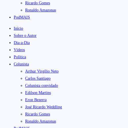
Ricardo Gomes
Ronaldo Amazonas
PodMAIS
Início
Sobre o Autor
Dia-a-Dia
Vídeos
Política
Colunista
Arthur Virgílio Neto
Carlos Santiago
Colunista convidado
Edilson Martins
Eron Bezerra
José Ricardo Weddling
Ricardo Gomes
Ronaldo Amazonas