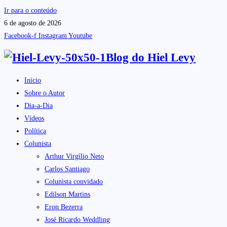
Ir para o conteúdo
6 de agosto de 2026
Facebook-f
Instagram
Youtube
Blog do
Hiel Levy
Início
Sobre o Autor
Dia-a-Dia
Vídeos
Política
Colunista
Arthur Virgílio Neto
Carlos Santiago
Colunista convidado
Edilson Martins
Eron Bezerra
José Ricardo Weddling