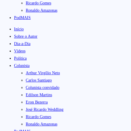
Ricardo Gomes
Ronaldo Amazonas
PodMAIS
Início
Sobre o Autor
Dia-a-Dia
Vídeos
Política
Colunista
Arthur Virgílio Neto
Carlos Santiago
Colunista convidado
Edilson Martins
Eron Bezerra
José Ricardo Weddling
Ricardo Gomes
Ronaldo Amazonas