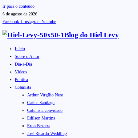
Ir para o conteúdo
6 de agosto de 2026
Facebook-f
Instagram
Youtube
Blog do
Hiel Levy
Início
Sobre o Autor
Dia-a-Dia
Vídeos
Política
Colunista
Arthur Virgílio Neto
Carlos Santiago
Colunista convidado
Edilson Martins
Eron Bezerra
José Ricardo Weddling