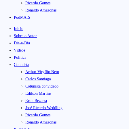
Ricardo Gomes
Ronaldo Amazonas
PodMAIS
Início
Sobre o Autor
Dia-a-Dia
Vídeos
Política
Colunista
Arthur Virgílio Neto
Carlos Santiago
Colunista convidado
Edilson Martins
Eron Bezerra
José Ricardo Weddling
Ricardo Gomes
Ronaldo Amazonas