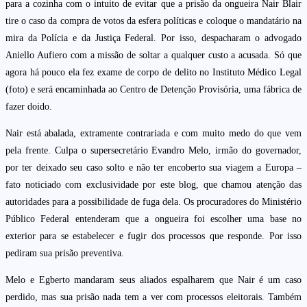
para a cozinha com o intuito de evitar que a prisão da ongueira Nair Blair
tire o caso da compra de votos da esfera políticas e coloque o mandatário na
mira da Polícia e da Justiça Federal. Por isso, despacharam o advogado
Aniello Aufiero com a missão de soltar a qualquer custo a acusada. Só que
agora há pouco ela fez exame de corpo de delito no Instituto Médico Legal
(foto) e será encaminhada ao Centro de Detenção Provisória, uma fábrica de
fazer doido.
Nair está abalada, extramente contrariada e com muito medo do que vem
pela frente. Culpa o supersecretário Evandro Melo, irmão do governador,
por ter deixado seu caso solto e não ter encoberto sua viagem a Europa –
fato noticiado com exclusividade por este blog, que chamou atenção das
autoridades para a possibilidade de fuga dela. Os procuradores do Ministério
Público Federal entenderam que a ongueira foi escolher uma base no
exterior para se estabelecer e fugir dos processos que responde. Por isso
pediram sua prisão preventiva.
Melo e Egberto mandaram seus aliados espalharem que Nair é um caso
perdido, mas sua prisão nada tem a ver com processos eleitorais. Também