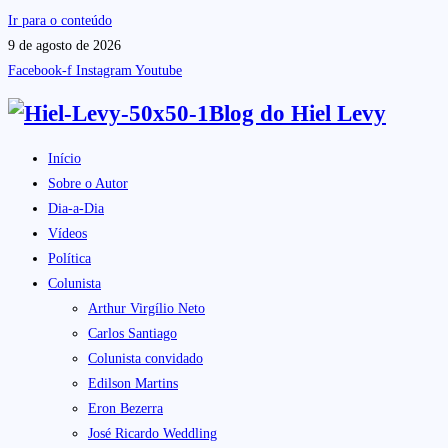
Ir para o conteúdo
9 de agosto de 2026
Facebook-f
Instagram
Youtube
Blog do
Hiel Levy
Início
Sobre o Autor
Dia-a-Dia
Vídeos
Política
Colunista
Arthur Virgílio Neto
Carlos Santiago
Colunista convidado
Edilson Martins
Eron Bezerra
José Ricardo Weddling