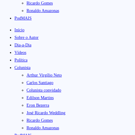
Ricardo Gomes
Ronaldo Amazonas
PodMAIS
Início
Sobre o Autor
Dia-a-Dia
Vídeos
Política
Colunista
Arthur Virgílio Neto
Carlos Santiago
Colunista convidado
Edilson Martins
Eron Bezerra
José Ricardo Weddling
Ricardo Gomes
Ronaldo Amazonas