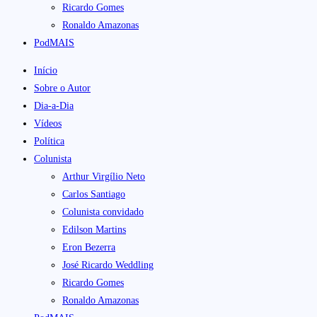
Ricardo Gomes
Ronaldo Amazonas
PodMAIS
Início
Sobre o Autor
Dia-a-Dia
Vídeos
Política
Colunista
Arthur Virgílio Neto
Carlos Santiago
Colunista convidado
Edilson Martins
Eron Bezerra
José Ricardo Weddling
Ricardo Gomes
Ronaldo Amazonas