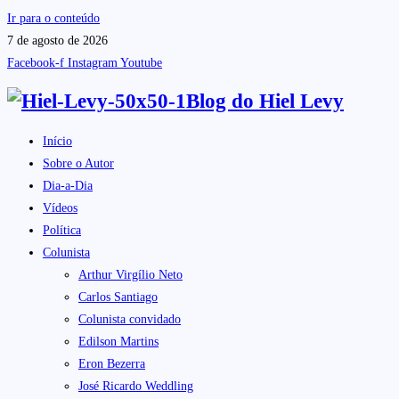
Ir para o conteúdo
7 de agosto de 2026
Facebook-f
Instagram
Youtube
Blog do
Hiel Levy
Início
Sobre o Autor
Dia-a-Dia
Vídeos
Política
Colunista
Arthur Virgílio Neto
Carlos Santiago
Colunista convidado
Edilson Martins
Eron Bezerra
José Ricardo Weddling