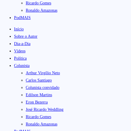
Ricardo Gomes
Ronaldo Amazonas
PodMAIS
Início
Sobre o Autor
Dia-a-Dia
Vídeos
Política
Colunista
Arthur Virgílio Neto
Carlos Santiago
Colunista convidado
Edilson Martins
Eron Bezerra
José Ricardo Weddling
Ricardo Gomes
Ronaldo Amazonas