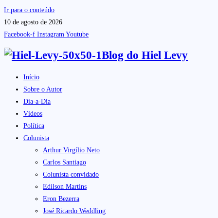
Ir para o conteúdo
10 de agosto de 2026
Facebook-f
Instagram
Youtube
Blog do
Hiel Levy
Início
Sobre o Autor
Dia-a-Dia
Vídeos
Política
Colunista
Arthur Virgílio Neto
Carlos Santiago
Colunista convidado
Edilson Martins
Eron Bezerra
José Ricardo Weddling