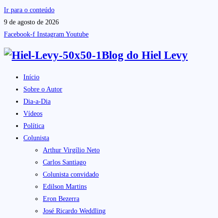
Ir para o conteúdo
9 de agosto de 2026
Facebook-f
Instagram
Youtube
Blog do
Hiel Levy
Início
Sobre o Autor
Dia-a-Dia
Vídeos
Política
Colunista
Arthur Virgílio Neto
Carlos Santiago
Colunista convidado
Edilson Martins
Eron Bezerra
José Ricardo Weddling