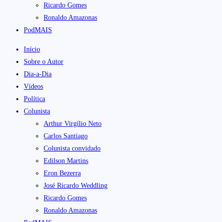
Ricardo Gomes
Ronaldo Amazonas
PodMAIS
Início
Sobre o Autor
Dia-a-Dia
Vídeos
Política
Colunista
Arthur Virgílio Neto
Carlos Santiago
Colunista convidado
Edilson Martins
Eron Bezerra
José Ricardo Weddling
Ricardo Gomes
Ronaldo Amazonas