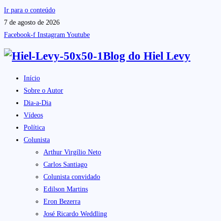
Ir para o conteúdo
7 de agosto de 2026
Facebook-f
Instagram
Youtube
Blog do
Hiel Levy
Início
Sobre o Autor
Dia-a-Dia
Vídeos
Política
Colunista
Arthur Virgílio Neto
Carlos Santiago
Colunista convidado
Edilson Martins
Eron Bezerra
José Ricardo Weddling