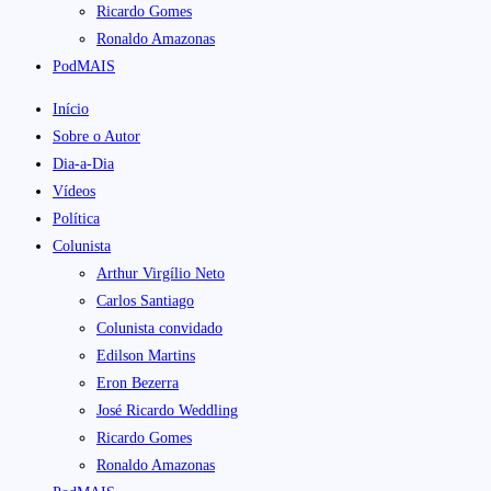
Ricardo Gomes
Ronaldo Amazonas
PodMAIS
Início
Sobre o Autor
Dia-a-Dia
Vídeos
Política
Colunista
Arthur Virgílio Neto
Carlos Santiago
Colunista convidado
Edilson Martins
Eron Bezerra
José Ricardo Weddling
Ricardo Gomes
Ronaldo Amazonas