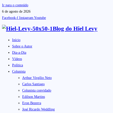
Ir para o conteúdo
6 de agosto de 2026
Facebook-f
Instagram
Youtube
Blog do
Hiel Levy
Início
Sobre o Autor
Dia-a-Dia
Vídeos
Política
Colunista
Arthur Virgílio Neto
Carlos Santiago
Colunista convidado
Edilson Martins
Eron Bezerra
José Ricardo Weddling