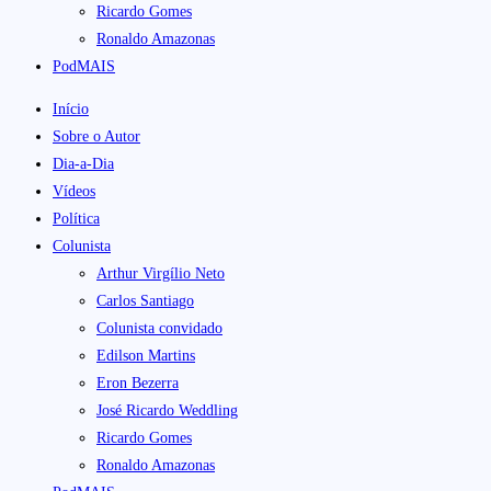
Ricardo Gomes
Ronaldo Amazonas
PodMAIS
Início
Sobre o Autor
Dia-a-Dia
Vídeos
Política
Colunista
Arthur Virgílio Neto
Carlos Santiago
Colunista convidado
Edilson Martins
Eron Bezerra
José Ricardo Weddling
Ricardo Gomes
Ronaldo Amazonas