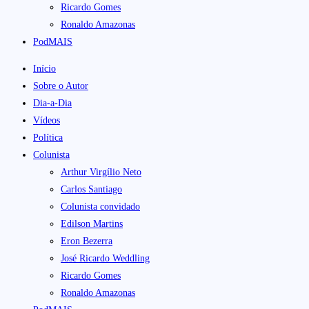
Ricardo Gomes
Ronaldo Amazonas
PodMAIS
Início
Sobre o Autor
Dia-a-Dia
Vídeos
Política
Colunista
Arthur Virgílio Neto
Carlos Santiago
Colunista convidado
Edilson Martins
Eron Bezerra
José Ricardo Weddling
Ricardo Gomes
Ronaldo Amazonas