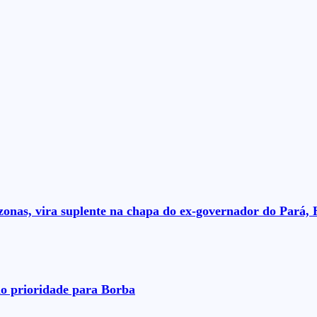
nas, vira suplente na chapa do ex-governador do Pará, 
o prioridade para Borba