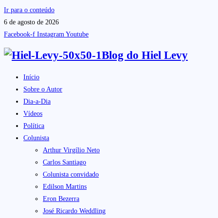
Ir para o conteúdo
6 de agosto de 2026
Facebook-f
Instagram
Youtube
Blog do
Hiel Levy
Início
Sobre o Autor
Dia-a-Dia
Vídeos
Política
Colunista
Arthur Virgílio Neto
Carlos Santiago
Colunista convidado
Edilson Martins
Eron Bezerra
José Ricardo Weddling