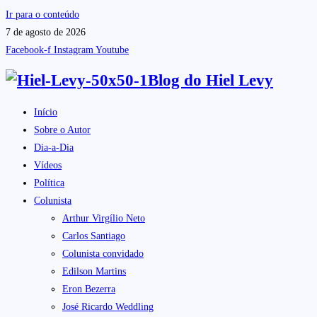
Ir para o conteúdo
7 de agosto de 2026
Facebook-f
Instagram
Youtube
Blog do
Hiel Levy
Início
Sobre o Autor
Dia-a-Dia
Vídeos
Política
Colunista
Arthur Virgílio Neto
Carlos Santiago
Colunista convidado
Edilson Martins
Eron Bezerra
José Ricardo Weddling