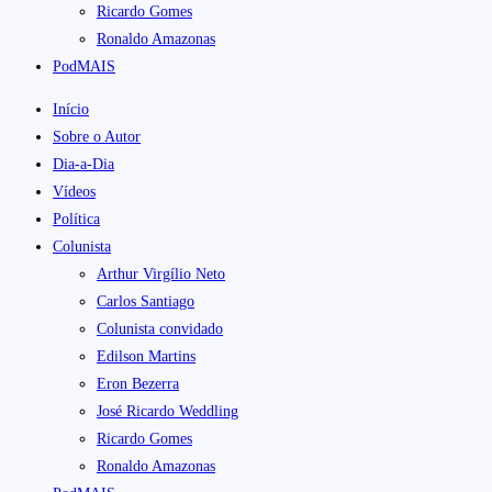
Ricardo Gomes
Ronaldo Amazonas
PodMAIS
Início
Sobre o Autor
Dia-a-Dia
Vídeos
Política
Colunista
Arthur Virgílio Neto
Carlos Santiago
Colunista convidado
Edilson Martins
Eron Bezerra
José Ricardo Weddling
Ricardo Gomes
Ronaldo Amazonas