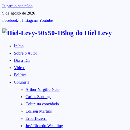
Ir para o conteúdo
9 de agosto de 2026
Facebook-f
Instagram
Youtube
Blog do
Hiel Levy
Início
Sobre o Autor
Dia-a-Dia
Vídeos
Política
Colunista
Arthur Virgílio Neto
Carlos Santiago
Colunista convidado
Edilson Martins
Eron Bezerra
José Ricardo Weddling