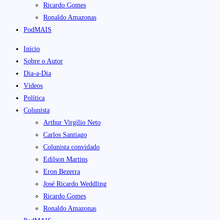
Ricardo Gomes
Ronaldo Amazonas
PodMAIS
Início
Sobre o Autor
Dia-a-Dia
Vídeos
Política
Colunista
Arthur Virgílio Neto
Carlos Santiago
Colunista convidado
Edilson Martins
Eron Bezerra
José Ricardo Weddling
Ricardo Gomes
Ronaldo Amazonas