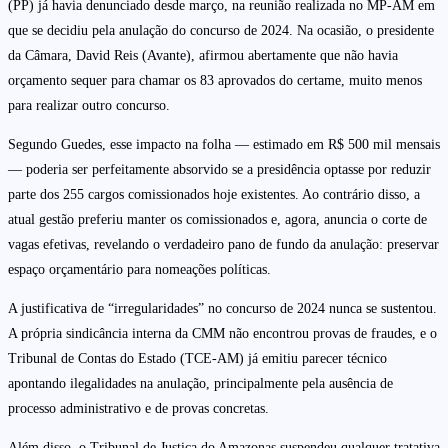
(PP) já havia denunciado desde março, na reunião realizada no MP-AM em
que se decidiu pela anulação do concurso de 2024. Na ocasião, o presidente
da Câmara, David Reis (Avante), afirmou abertamente que não havia
orçamento sequer para chamar os 83 aprovados do certame, muito menos
para realizar outro concurso.
Segundo Guedes, esse impacto na folha — estimado em R$ 500 mil mensais
— poderia ser perfeitamente absorvido se a presidência optasse por reduzir
parte dos 255 cargos comissionados hoje existentes. Ao contrário disso, a
atual gestão preferiu manter os comissionados e, agora, anuncia o corte de
vagas efetivas, revelando o verdadeiro pano de fundo da anulação: preservar
espaço orçamentário para nomeações políticas.
A justificativa de “irregularidades” no concurso de 2024 nunca se sustentou.
A própria sindicância interna da CMM não encontrou provas de fraudes, e o
Tribunal de Contas do Estado (TCE-AM) já emitiu parecer técnico
apontando ilegalidades na anulação, principalmente pela ausência de
processo administrativo e de provas concretas.
Além disso, o Tribunal de Justiça do Amazonas suspendeu qualquer tratativa