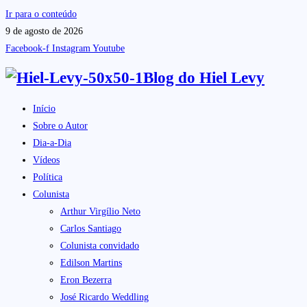
Ir para o conteúdo
9 de agosto de 2026
Facebook-f
Instagram
Youtube
Blog do
Hiel Levy
Início
Sobre o Autor
Dia-a-Dia
Vídeos
Política
Colunista
Arthur Virgílio Neto
Carlos Santiago
Colunista convidado
Edilson Martins
Eron Bezerra
José Ricardo Weddling