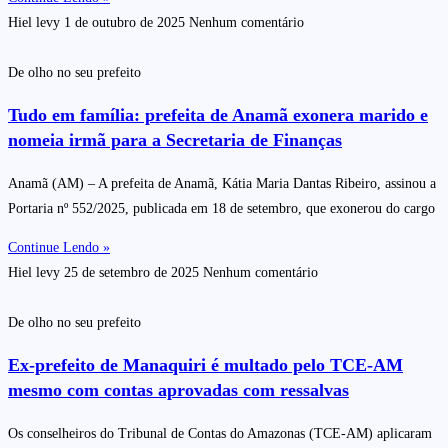
Hiel levy
1 de outubro de 2025
Nenhum comentário
De olho no seu prefeito
Tudo em família: prefeita de Anamã exonera marido e
nomeia irmã para a Secretaria de Finanças
Anamã (AM) – A prefeita de Anamã, Kátia Maria Dantas Ribeiro, assinou a
Portaria nº 552/2025, publicada em 18 de setembro, que exonerou do cargo
Continue Lendo »
Hiel levy
25 de setembro de 2025
Nenhum comentário
De olho no seu prefeito
Ex-prefeito de Manaquiri é multado pelo TCE-AM
mesmo com contas aprovadas com ressalvas
Os conselheiros do Tribunal de Contas do Amazonas (TCE-AM) aplicaram