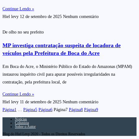
Continue Lendo »
Hiel levy
12 de setembro de 2025
Nenhum comentário
De olho no seu prefeito
MP investiga contratação suspeita de locadora de
veículos pela Prefeitura de Boca do Acre
Em Boca do Acre, o Ministério Público do Estado do Amazonas (MPAM)
instaurou inquérito civil para apurar possíveis irregularidades na
contratação, pela prefeitura local, de
Continue Lendo »
Hiel levy
11 de setembro de 2025
Nenhum comentário
Página
1
…
Página
5
Página
6
Página
7
Página
8
Página
9
Notícias
Colunista
Sobre o Autor
Blog do Hiel Levy 2020 - Todos os Direitos Reservados