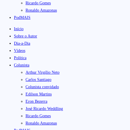
Ricardo Gomes
Ronaldo Amazonas
PodMAIS
Início
Sobre o Autor
Dia-a-Dia
Vídeos
Política
Colunista
Arthur Virgílio Neto
Carlos Santiago
Colunista convidado
Edilson Martins
Eron Bezerra
José Ricardo Weddling
Ricardo Gomes
Ronaldo Amazonas