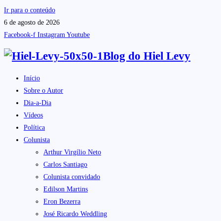
Ir para o conteúdo
6 de agosto de 2026
Facebook-f
Instagram
Youtube
Blog do
Hiel Levy
Início
Sobre o Autor
Dia-a-Dia
Vídeos
Política
Colunista
Arthur Virgílio Neto
Carlos Santiago
Colunista convidado
Edilson Martins
Eron Bezerra
José Ricardo Weddling