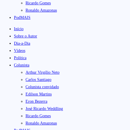
Ricardo Gomes
Ronaldo Amazonas
PodMAIS
Início
Sobre o Autor
Dia-a-Dia
Vídeos
Política
Colunista
Arthur Virgílio Neto
Carlos Santiago
Colunista convidado
Edilson Martins
Eron Bezerra
José Ricardo Weddling
Ricardo Gomes
Ronaldo Amazonas