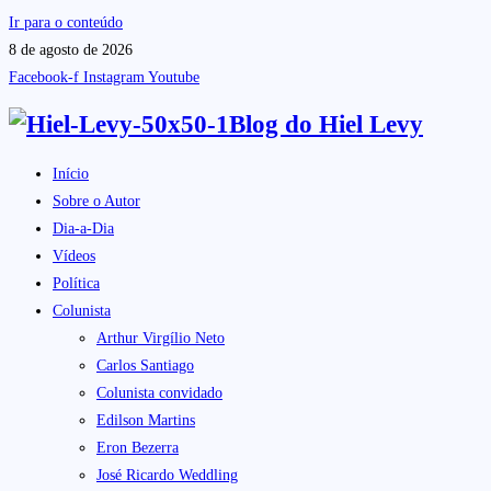
Ir para o conteúdo
8 de agosto de 2026
Facebook-f
Instagram
Youtube
Blog do
Hiel Levy
Início
Sobre o Autor
Dia-a-Dia
Vídeos
Política
Colunista
Arthur Virgílio Neto
Carlos Santiago
Colunista convidado
Edilson Martins
Eron Bezerra
José Ricardo Weddling