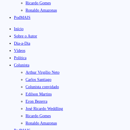
Ricardo Gomes
Ronaldo Amazonas
PodMAIS
Início
Sobre o Autor
Dia-a-Dia
Vídeos
Política
Colunista
Arthur Virgílio Neto
Carlos Santiago
Colunista convidado
Edilson Martins
Eron Bezerra
José Ricardo Weddling
Ricardo Gomes
Ronaldo Amazonas