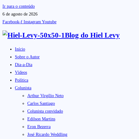
Ir para o conteúdo
6 de agosto de 2026
Facebook-f
Instagram
Youtube
Blog do
Hiel Levy
Início
Sobre o Autor
Dia-a-Dia
Vídeos
Política
Colunista
Arthur Virgílio Neto
Carlos Santiago
Colunista convidado
Edilson Martins
Eron Bezerra
José Ricardo Weddling