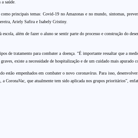
 a saúde.
z como principais temas: Covid-19 no Amazonas e no mundo, sintomas, prevenç
eira, Ariely Safira e Isabely Cristiny.
 à escola, além de fazer o aluno se sentir parte do processo e construção do d
 tipos de tratamento para combater a doença. “É importante ressaltar que a me
os graves, existe a necessidade de hospitalização e de um cuidado mais apurado
ndo estão empenhados em combater o novo coronavírus. Para isso, desenvolvera
 a CoronaVac, que atualmente tem sido aplicada nos grupos prioritários”, enfat