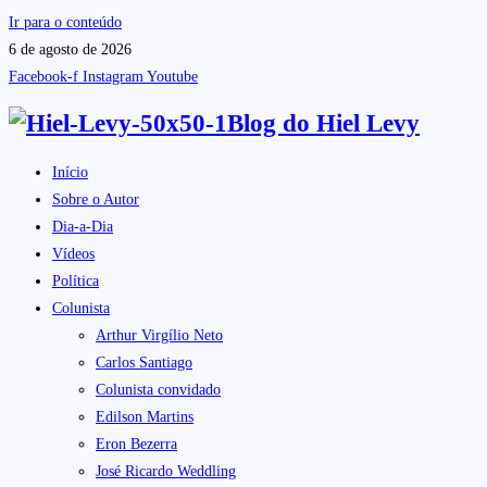
Ir para o conteúdo
6 de agosto de 2026
Facebook-f
Instagram
Youtube
Blog do
Hiel Levy
Início
Sobre o Autor
Dia-a-Dia
Vídeos
Política
Colunista
Arthur Virgílio Neto
Carlos Santiago
Colunista convidado
Edilson Martins
Eron Bezerra
José Ricardo Weddling