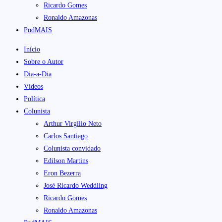
Ricardo Gomes
Ronaldo Amazonas
PodMAIS
Início
Sobre o Autor
Dia-a-Dia
Vídeos
Política
Colunista
Arthur Virgílio Neto
Carlos Santiago
Colunista convidado
Edilson Martins
Eron Bezerra
José Ricardo Weddling
Ricardo Gomes
Ronaldo Amazonas