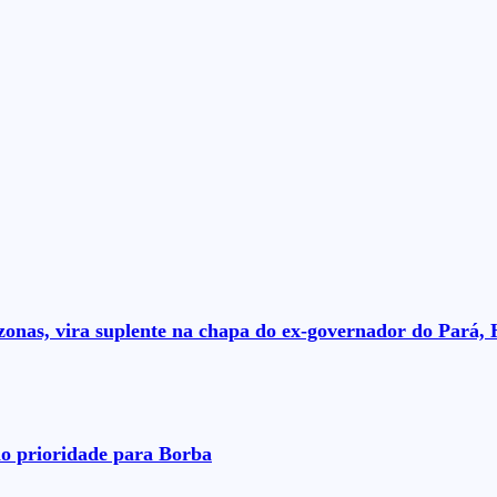
nas, vira suplente na chapa do ex-governador do Pará, 
o prioridade para Borba