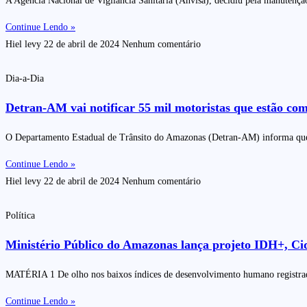
A Agência Nacional de Vigilância Sanitária (Anvisa), decidiu pela manutençã
Continue Lendo »
Hiel levy
22 de abril de 2024
Nenhum comentário
Dia-a-Dia
Detran-AM vai notificar 55 mil motoristas que estão com
O Departamento Estadual de Trânsito do Amazonas (Detran-AM) informa que, po
Continue Lendo »
Hiel levy
22 de abril de 2024
Nenhum comentário
Política
Ministério Público do Amazonas lança projeto IDH+, Cid
MATÉRIA 1 De olho nos baixos índices de desenvolvimento humano registrad
Continue Lendo »