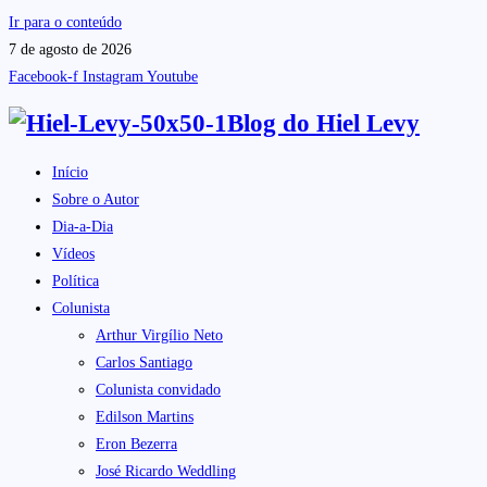
Ir para o conteúdo
7 de agosto de 2026
Facebook-f
Instagram
Youtube
Blog do
Hiel Levy
Início
Sobre o Autor
Dia-a-Dia
Vídeos
Política
Colunista
Arthur Virgílio Neto
Carlos Santiago
Colunista convidado
Edilson Martins
Eron Bezerra
José Ricardo Weddling