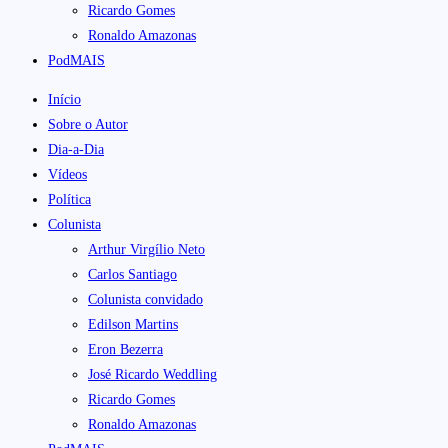
Ricardo Gomes
Ronaldo Amazonas
PodMAIS
Início
Sobre o Autor
Dia-a-Dia
Vídeos
Política
Colunista
Arthur Virgílio Neto
Carlos Santiago
Colunista convidado
Edilson Martins
Eron Bezerra
José Ricardo Weddling
Ricardo Gomes
Ronaldo Amazonas