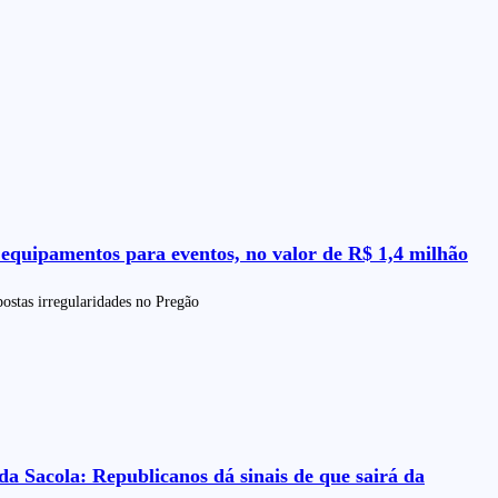
quipamentos para eventos, no valor de R$ 1,4 milhão
stas irregularidades no Pregão
a Sacola: Republicanos dá sinais de que sairá da