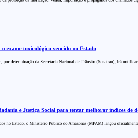
o da proibição da fabricação, venda, importação e propaganda dos chamados ciga
 o exame toxicológico vencido no Estado
r determinação da Secretaria Nacional de Trânsito (Senatran), irá notificar 
adania e Justiça Social para tentar melhorar índices de
os no Estado, o Ministério Público do Amazonas (MPAM) lançou oficialmente,