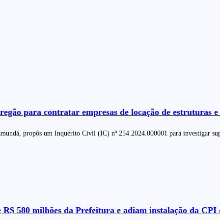
o para contratar empresas de locação de estruturas e e
ndá, propôs um Inquérito Civil (IC) nº 254.2024.000001 para investigar supo
R$ 580 milhões da Prefeitura e adiam instalação da CPI d