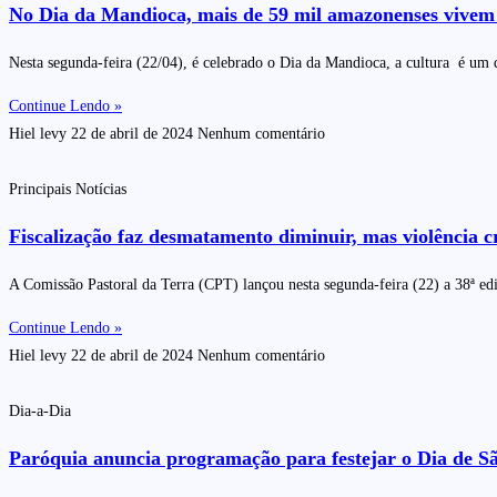
No Dia da Mandioca, mais de 59 mil amazonenses vivem d
Nesta segunda-feira (22/04), é celebrado o Dia da Mandioca, a cultura é um 
Continue Lendo »
Hiel levy
22 de abril de 2024
Nenhum comentário
Principais Notícias
Fiscalização faz desmatamento diminuir, mas violência c
A Comissão Pastoral da Terra (CPT) lançou nesta segunda-feira (22) a 38ª ed
Continue Lendo »
Hiel levy
22 de abril de 2024
Nenhum comentário
Dia-a-Dia
Paróquia anuncia programação para festejar o Dia de São