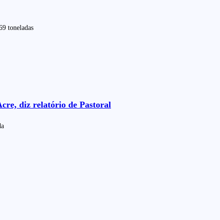
69 toneladas
re, diz relatório de Pastoral
da