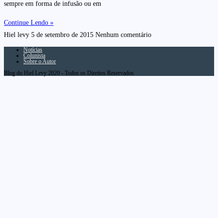
sempre em forma de infusão ou em
Continue Lendo »
Hiel levy
5 de setembro de 2015
Nenhum comentário
Notícias
Colunista
Sobre o Autor
Blog do Hiel Levy 2020 - Todos os Direitos Reservados