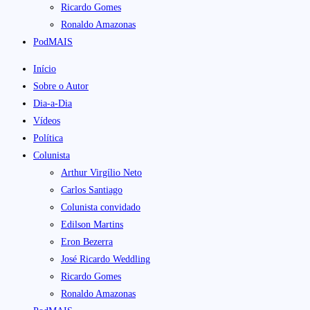
Ricardo Gomes
Ronaldo Amazonas
PodMAIS
Início
Sobre o Autor
Dia-a-Dia
Vídeos
Política
Colunista
Arthur Virgílio Neto
Carlos Santiago
Colunista convidado
Edilson Martins
Eron Bezerra
José Ricardo Weddling
Ricardo Gomes
Ronaldo Amazonas