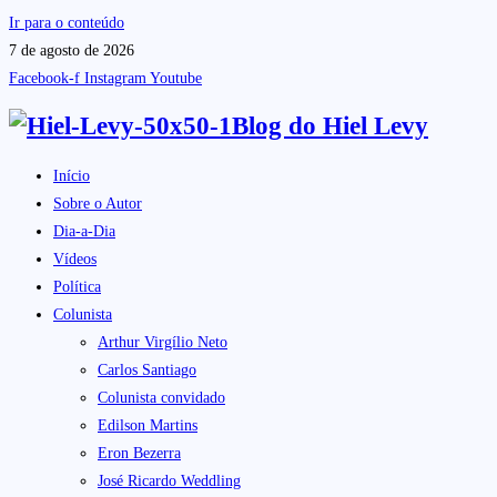
Ir para o conteúdo
7 de agosto de 2026
Facebook-f
Instagram
Youtube
Blog do
Hiel Levy
Início
Sobre o Autor
Dia-a-Dia
Vídeos
Política
Colunista
Arthur Virgílio Neto
Carlos Santiago
Colunista convidado
Edilson Martins
Eron Bezerra
José Ricardo Weddling