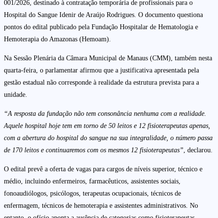
001/2026, destinado à contratação temporária de profissionais para o
Hospital do Sangue Idenir de Araújo Rodrigues. O documento questiona
pontos do edital publicado pela Fundação Hospitalar de Hematologia e
Hemoterapia do Amazonas (Hemoam).
Na Sessão Plenária da Câmara Municipal de Manaus (CMM), também nesta
quarta-feira, o parlamentar afirmou que a justificativa apresentada pela
gestão estadual não corresponde à realidade da estrutura prevista para a
unidade.
“A resposta da fundação não tem consonância nenhuma com a realidade.
Aquele hospital hoje tem em torno de 50 leitos e 12 fisioterapeutas apenas,
com a abertura do hospital do sangue na sua integralidade, o número passa
de 170 leitos e continuaremos com os mesmos 12 fisioterapeutas”
, declarou.
O edital prevê a oferta de vagas para cargos de níveis superior, técnico e
médio, incluindo enfermeiros, farmacêuticos, assistentes sociais,
fonoaudiólogos, psicólogos, terapeutas ocupacionais, técnicos de
enfermagem, técnicos de hemoterapia e assistentes administrativos. No
entanto, o ofício aponta a ausência de categorias como fisioterapeutas,