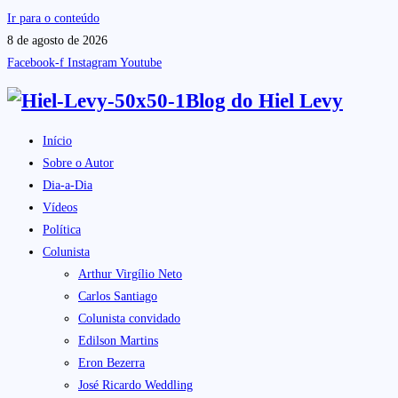
Ir para o conteúdo
8 de agosto de 2026
Facebook-f
Instagram
Youtube
Blog do
Hiel Levy
Início
Sobre o Autor
Dia-a-Dia
Vídeos
Política
Colunista
Arthur Virgílio Neto
Carlos Santiago
Colunista convidado
Edilson Martins
Eron Bezerra
José Ricardo Weddling