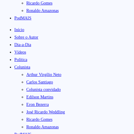
Ricardo Gomes
Ronaldo Amazonas
PodMAIS
Início
Sobre o Autor
Dia-a-Dia
Vídeos
Política
Colunista
Arthur Virgílio Neto
Carlos Santiago
Colunista convidado
Edilson Martins
Eron Bezerra
José Ricardo Weddling
Ricardo Gomes
Ronaldo Amazonas