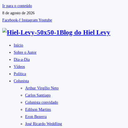
Ir para o conteúdo
8 de agosto de 2026
Facebook-f
Instagram
Youtube
Blog do
Hiel Levy
Início
Sobre o Autor
Dia-a-Dia
Vídeos
Política
Colunista
Arthur Virgílio Neto
Carlos Santiago
Colunista convidado
Edilson Martins
Eron Bezerra
José Ricardo Weddling