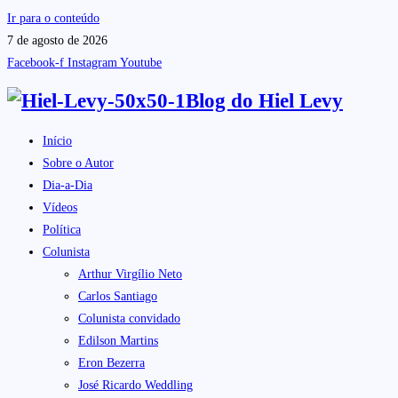
Ir para o conteúdo
7 de agosto de 2026
Facebook-f
Instagram
Youtube
Blog do
Hiel Levy
Início
Sobre o Autor
Dia-a-Dia
Vídeos
Política
Colunista
Arthur Virgílio Neto
Carlos Santiago
Colunista convidado
Edilson Martins
Eron Bezerra
José Ricardo Weddling