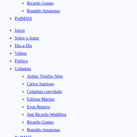
Ricardo Gomes
Ronaldo Amazonas
PodMAIS
Início
Sobre o Autor
Dia-a-Dia
Vídeos
Política
Colunista
Arthur Virgílio Neto
Carlos Santiago
Colunista convidado
Edilson Martins
Eron Bezerra
José Ricardo Weddling
Ricardo Gomes
Ronaldo Amazonas