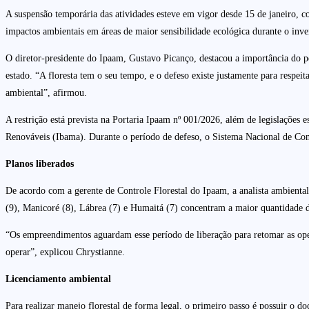
A suspensão temporária das atividades esteve em vigor desde 15 de janeiro,
impactos ambientais em áreas de maior sensibilidade ecológica durante o in
O diretor-presidente do Ipaam, Gustavo Picanço, destacou a importância do pe
estado. “A floresta tem o seu tempo, e o defeso existe justamente para resp
ambiental”, afirmou.
A restrição está prevista na Portaria Ipaam nº 001/2026, além de legislaçõe
Renováveis (Ibama). Durante o período de defeso, o Sistema Nacional de Con
Planos liberados
De acordo com a gerente de Controle Florestal do Ipaam, a analista ambienta
(9), Manicoré (8), Lábrea (7) e Humaitá (7) concentram a maior quantidade 
“Os empreendimentos aguardam esse período de liberação para retomar as oper
operar”, explicou Chrystianne.
Licenciamento ambiental
Para realizar manejo florestal de forma legal, o primeiro passo é possuir o d