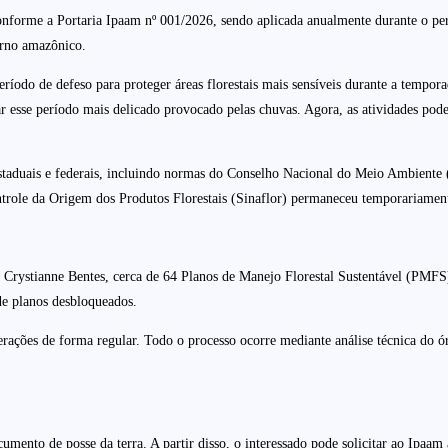
 conforme a Portaria Ipaam nº 001/2026, sendo aplicada anualmente durante o p
verno amazônico.
ríodo de defeso para proteger áreas florestais mais sensíveis durante a tempor
eitar esse período mais delicado provocado pelas chuvas. Agora, as atividades
s estaduais e federais, incluindo normas do Conselho Nacional do Meio Ambiente
trole da Origem dos Produtos Florestais (Sinaflor) permaneceu temporariament
l Crystianne Bentes, cerca de 64 Planos de Manejo Florestal Sustentável (PMFS
de planos desbloqueados.
ações de forma regular. Todo o processo ocorre mediante análise técnica do ó
ocumento de posse da terra. A partir disso, o interessado pode solicitar ao Ipaa