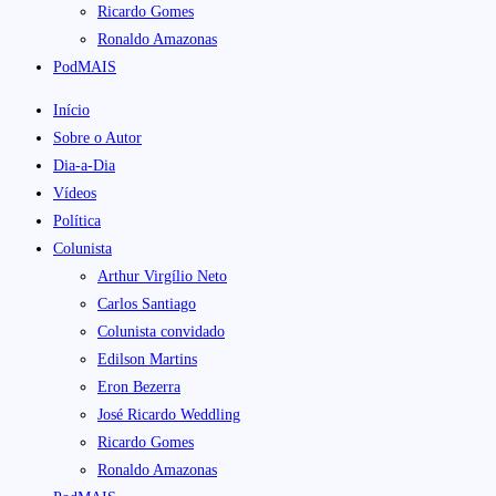
Ricardo Gomes
Ronaldo Amazonas
PodMAIS
Início
Sobre o Autor
Dia-a-Dia
Vídeos
Política
Colunista
Arthur Virgílio Neto
Carlos Santiago
Colunista convidado
Edilson Martins
Eron Bezerra
José Ricardo Weddling
Ricardo Gomes
Ronaldo Amazonas