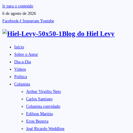
Ir para o conteúdo
6 de agosto de 2026
Facebook-f
Instagram
Youtube
Blog do
Hiel Levy
Início
Sobre o Autor
Dia-a-Dia
Vídeos
Política
Colunista
Arthur Virgílio Neto
Carlos Santiago
Colunista convidado
Edilson Martins
Eron Bezerra
José Ricardo Weddling