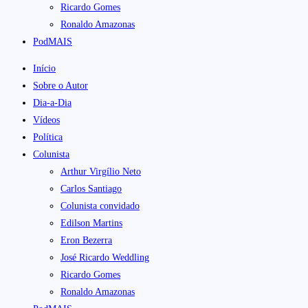
Ricardo Gomes
Ronaldo Amazonas
PodMAIS
Início
Sobre o Autor
Dia-a-Dia
Vídeos
Política
Colunista
Arthur Virgílio Neto
Carlos Santiago
Colunista convidado
Edilson Martins
Eron Bezerra
José Ricardo Weddling
Ricardo Gomes
Ronaldo Amazonas