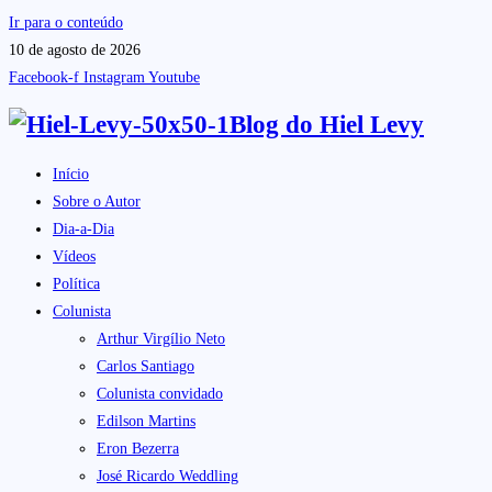
Ir para o conteúdo
10 de agosto de 2026
Facebook-f
Instagram
Youtube
Blog do
Hiel Levy
Início
Sobre o Autor
Dia-a-Dia
Vídeos
Política
Colunista
Arthur Virgílio Neto
Carlos Santiago
Colunista convidado
Edilson Martins
Eron Bezerra
José Ricardo Weddling