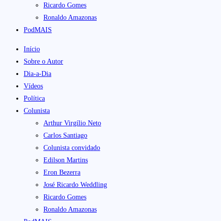
Ricardo Gomes
Ronaldo Amazonas
PodMAIS
Início
Sobre o Autor
Dia-a-Dia
Vídeos
Política
Colunista
Arthur Virgílio Neto
Carlos Santiago
Colunista convidado
Edilson Martins
Eron Bezerra
José Ricardo Weddling
Ricardo Gomes
Ronaldo Amazonas