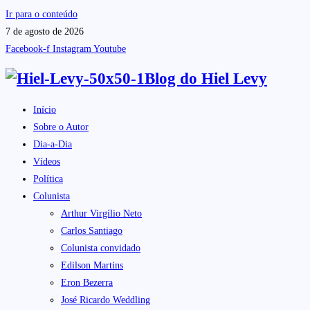
Ir para o conteúdo
7 de agosto de 2026
Facebook-f
Instagram
Youtube
Blog do
Hiel Levy
Início
Sobre o Autor
Dia-a-Dia
Vídeos
Política
Colunista
Arthur Virgílio Neto
Carlos Santiago
Colunista convidado
Edilson Martins
Eron Bezerra
José Ricardo Weddling