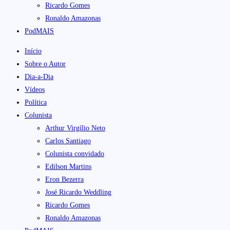
Ricardo Gomes
Ronaldo Amazonas
PodMAIS
Início
Sobre o Autor
Dia-a-Dia
Vídeos
Política
Colunista
Arthur Virgílio Neto
Carlos Santiago
Colunista convidado
Edilson Martins
Eron Bezerra
José Ricardo Weddling
Ricardo Gomes
Ronaldo Amazonas