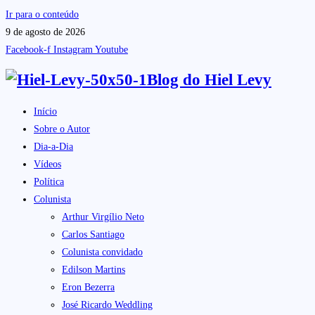
Ir para o conteúdo
9 de agosto de 2026
Facebook-f
Instagram
Youtube
Blog do
Hiel Levy
Início
Sobre o Autor
Dia-a-Dia
Vídeos
Política
Colunista
Arthur Virgílio Neto
Carlos Santiago
Colunista convidado
Edilson Martins
Eron Bezerra
José Ricardo Weddling