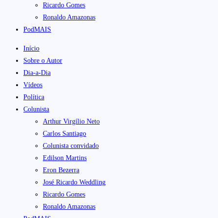
Ricardo Gomes
Ronaldo Amazonas
PodMAIS
Início
Sobre o Autor
Dia-a-Dia
Vídeos
Política
Colunista
Arthur Virgílio Neto
Carlos Santiago
Colunista convidado
Edilson Martins
Eron Bezerra
José Ricardo Weddling
Ricardo Gomes
Ronaldo Amazonas