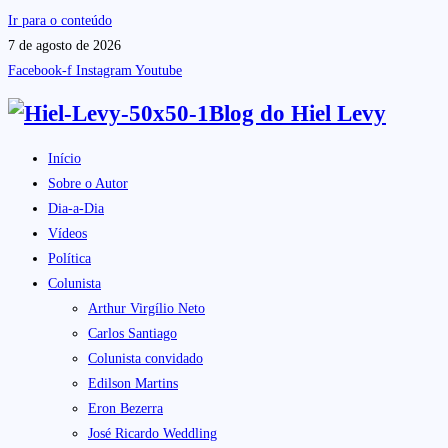
Ir para o conteúdo
7 de agosto de 2026
Facebook-f
Instagram
Youtube
Blog do
Hiel Levy
Início
Sobre o Autor
Dia-a-Dia
Vídeos
Política
Colunista
Arthur Virgílio Neto
Carlos Santiago
Colunista convidado
Edilson Martins
Eron Bezerra
José Ricardo Weddling