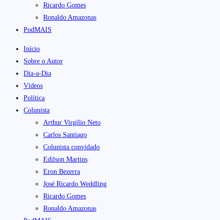
Ricardo Gomes
Ronaldo Amazonas
PodMAIS
Início
Sobre o Autor
Dia-a-Dia
Vídeos
Política
Colunista
Arthur Virgílio Neto
Carlos Santiago
Colunista convidado
Edilson Martins
Eron Bezerra
José Ricardo Weddling
Ricardo Gomes
Ronaldo Amazonas