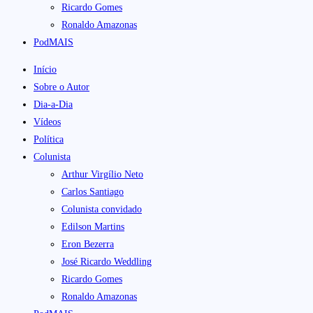
Ricardo Gomes
Ronaldo Amazonas
PodMAIS
Início
Sobre o Autor
Dia-a-Dia
Vídeos
Política
Colunista
Arthur Virgílio Neto
Carlos Santiago
Colunista convidado
Edilson Martins
Eron Bezerra
José Ricardo Weddling
Ricardo Gomes
Ronaldo Amazonas