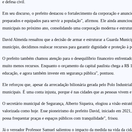
e defesa civil.
Em seu discurso, o prefeito destacou o fortalecimento da corporação e anun
preparados e equipados para servir a população”, afirmou. Ele ainda anuncio
municipais no próximo ano, consolidando uma corporação moderna e estrutu
David Almeida ressaltou que a decisão de armar e estruturar a Guarda Munici
município, decidimos realocar recursos para garantir dignidade e proteção à 
O prefeito também chamou atenção para o desequilíbrio financeiro enfrentado
muito menos recursos. Enquanto o orçamento da capital paulista chega a R$ 11
educação, e agora também investe em segurança pública”, pontuou.
Ele reforçou que, apesar da arrecadação bilionária gerada pelo Polo Industri
municipais. É uma conta injusta, porque é nas cidades que as pessoas vivem 
O secretário municipal de Segurança, Alberto Siqueira, elogiou a visão estra
valorizada como hoje. Esse pioneirismo do prefeito David, iniciado em 2021,
possa frequentar praças e espaços públicos com tranquilidade”, frisou.
Já o vereador Professor Samuel salientou o impacto da medida na vida da ci