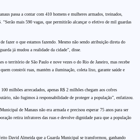
Manaus passa a contar com 410 homens e mulheres armados, treinados,
 “Serão mais 590 vagas, que permitirão alcançar o efetivo de mil guardas
 de fazer o que estamos fazendo. Mesmo não sendo atribuição direta do
guarda já mudou a realidade da cidade”, disse.
s o território de São Paulo e nove vezes o do Rio de Janeiro, mas recebe
 quem constrói ruas, mantém a iluminação, coleta lixo, garante saúde e
R$ 100 milhões arrecadados, apenas R$ 2 milhões chegam aos cofres
tário, não fugimos à responsabilidade de proteger a população”, enfatizou.
a Municipal de Manaus não era armada e precisou esperar 75 anos para ser
ração retira infratores das ruas e devolve dignidade para que a população
refeito David Almeida que a Guarda Municipal se transformou, ganhando