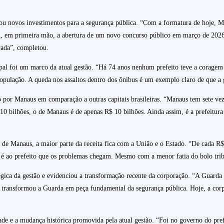
ciou novos investimentos para a segurança pública. “Com a formatura de hoje, 
u, em primeira mão, a abertura de um novo concurso público em março de 2026.
rada”, completou.
pal foi um marco da atual gestão. “Há 74 anos nenhum prefeito teve a coragem
população. A queda nos assaltos dentro dos ônibus é um exemplo claro de que a 
 por Manaus em comparação a outras capitais brasileiras. “Manaus tem sete veze
0 bilhões, o de Manaus é de apenas R$ 10 bilhões. Ainda assim, é a prefeitura
al de Manaus, a maior parte da receita fica com a União e o Estado. “De cada 
e é ao prefeito que os problemas chegam. Mesmo com a menor fatia do bolo tribu
tégica da gestão e evidenciou a transformação recente da corporação. “A Guard
 transformou a Guarda em peça fundamental da segurança pública. Hoje, a corpo
dade e a mudança histórica promovida pela atual gestão. “Foi no governo do p