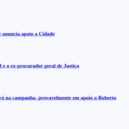
e anuncia apoio a Cidade
 e o ex-procurador geral de Justiça
uará na campanha, provavelmente em apoio a Roberto