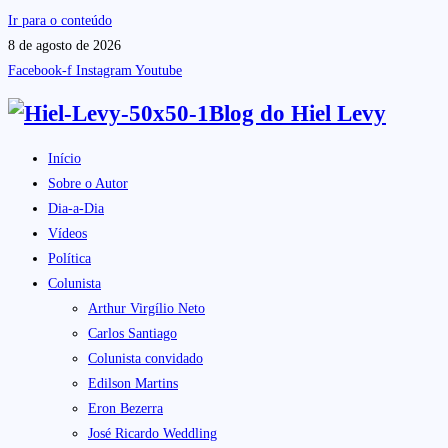
Ir para o conteúdo
8 de agosto de 2026
Facebook-f
Instagram
Youtube
Blog do
Hiel Levy
Início
Sobre o Autor
Dia-a-Dia
Vídeos
Política
Colunista
Arthur Virgílio Neto
Carlos Santiago
Colunista convidado
Edilson Martins
Eron Bezerra
José Ricardo Weddling