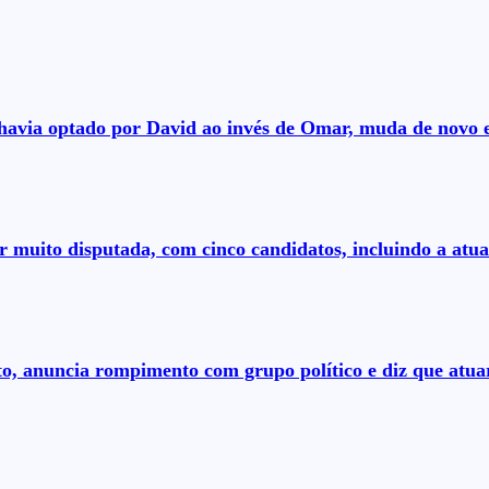
á havia optado por David ao invés de Omar, muda de novo 
r muito disputada, com cinco candidatos, incluindo a atual
to, anuncia rompimento com grupo político e diz que at